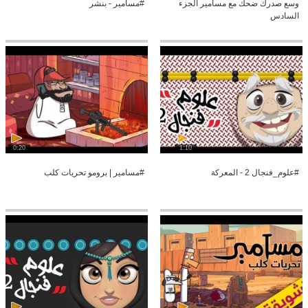
وسع صدرك ضحك مع مسامير الجزء
#مسامير - بنشر
السادس
0:20
1:10
#علوم_فنجال 2 - المعركة
#مسامير | برومو تحريات كلب