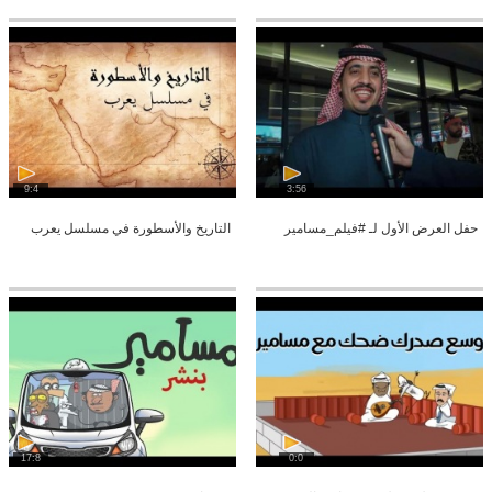
9:4
3:56
حفل العرض الأول لـ #فيلم_مسامير
التاريخ والأسطورة في مسلسل يعرب
17:8
0:0