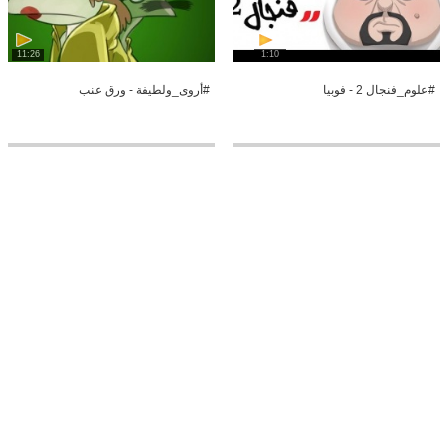
11:26
1:10
#علوم_فنجال 2 - فوبيا
#أروى_ولطيفة - ورق عنب
0:20
6:13
#أروى_ولطيفة - العودة
كريشوس - محافظة مسامير الموسم
الثاني