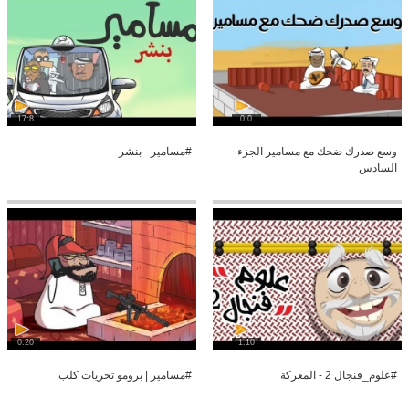
17:8
0:0
وسع صدرك ضحك مع مسامير الجزء
#مسامير - بنشر
السادس
0:20
1:10
#علوم_فنجال 2 - المعركة
#مسامير | برومو تحريات كلب