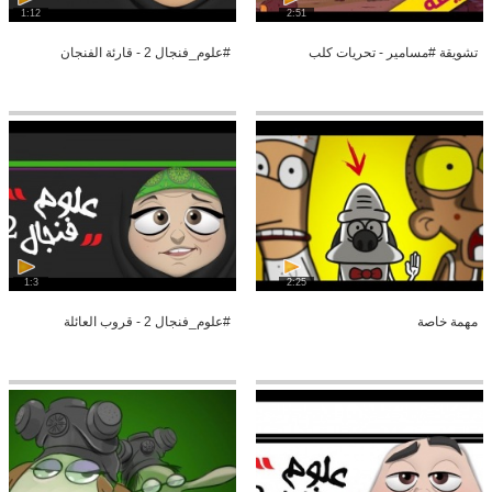
1:12
2:51
تشويقة #مسامير - تحريات كلب
#علوم_فنجال 2 - قارئة الفنجان
1:3
2:25
مهمة خاصة
#علوم_فنجال 2 - قروب العائلة