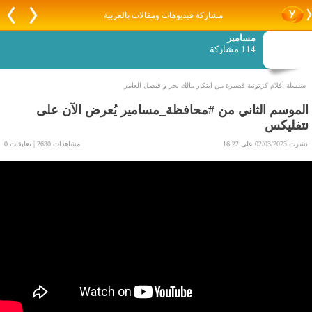
مشاركة فيديوهات ومقالات بالعربية
مسامير
114 مشاركة
سلسلة أفلام كرتونية قصيرة من ابتكار مالك نجر و فيصل العامر
الموسم الثاني من #محافظة_مسامير يُعرض الآن على
نتفليكس
نشرت 02/03/2023 على 16:22
مشاهدات 2630 | تعليقات 0