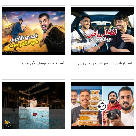
56:49
38:36
لفة الرياض 2 | ليش انسجن فايروس ؟!
أسرع فريق يوصل الأهرامات
0:40
56:42