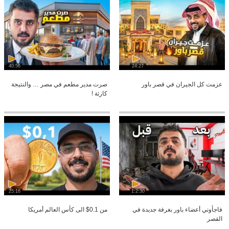
40:56
24:27
عزمت كل الجيران في قصر باور
صرت مدير مطعم في مصر … والنتيجة
كارثة !
25:16
1:2:30
فاجأوني أعضاء باور بغرفة جديدة في
من 0.1$ الى كأس العالم أمريكا
القصر