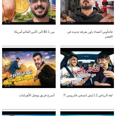
25:16
1:2:30
فاجأوني أعضاء باور بغرفة جديدة في
من 0.1$ الى كأس العالم أمريكا
القصر
56:49
38:36
لفة الرياض 2 | ليش انسجن فايروس ؟!
أسرع فريق يوصل الأهرامات