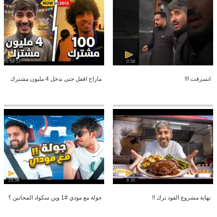
11:54:57
0:58
انسرقت !!!
ماراح اقفل حتى ندخل 4 مليون مشترك
23:38
8:30
نهاية مشروع الفود ترك !!
جولة مع مودي #1 وين سكواد المجانين ؟