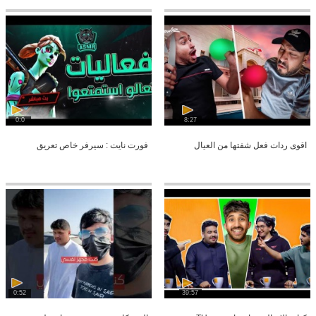
0:0
8:27
اقوى ردات فعل شفتها من العيال
فورت نايت : سيرفر خاص تعريق
0:52
39:57