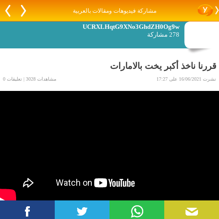
مشاركة فيديوهات ومقالات بالعربية
UCRXLHqtG9XNo3GhdZH0Og9w
278 مشاركة
قررنا ناخذ أكبر يخت بالامارات
نشرت 16/06/2021 على 17:27
مشاهدات 3028 | تعليقات 0