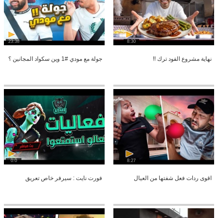
23:38
8:30
نهاية مشروع الفود ترك !!
جولة مع مودي #1 وين سكواد المجانين ؟
0:0
8:27
اقوى ردات فعل شفتها من العيال
فورت نايت : سيرفر خاص تعريق