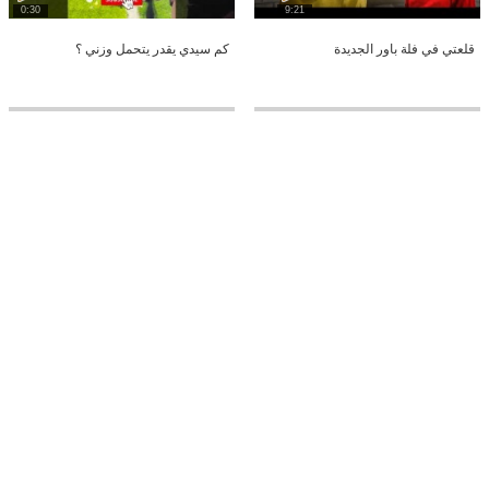
0:30
9:21
قلعتي في فلة باور الجديدة
كم سيدي يقدر يتحمل وزني ؟
9:15
20:34
شونق رائد مودي في جسم واحد
أول يوم لي في فلة باور