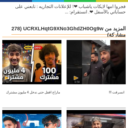
فجروا امها لايكات ياشباب ❤! للإعلانات التجاريه : تابعني على
حساباتي بالآسفل ❤. انستقرام: ...
المزيد من UCRXLHqtG9XNo3GhdZH0Og9w
(278
مشاركة)
11:54:57
0:58
انسرقت !!!
ماراح اقفل حتى ندخل 4 مليون مشترك