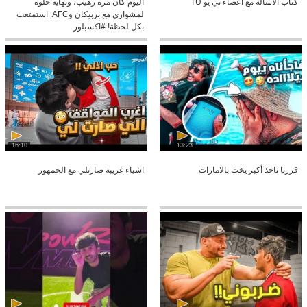
كتاب الاسالة مع اعضاء تي يو TU
اليوم كان مره رهيب، ونهاية حلوة
لمشواري مع بربيكان وAFC. استمتعت
بكل لحظة! #اكسبلور
16:10
13:23
قررنا ناخذ أكبر يخت بالامارات
اشياء غريبة صارتلي مع الجمهور