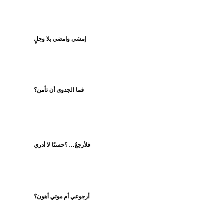
إمشي وامضي بلا وجلٍ
فما الجدوى أن تأمن؟
فلأرجعُ… ؟حسنًا لا أدري
أرجوعي أم موتي أهون؟