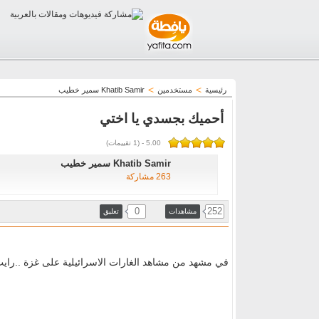
>
>
رئيسية
مستخدمين
Khatib Samir سمير خطيب
أحميك بجسدي يا اختي
5.00
-
(
1
تقييمات)
Khatib Samir سمير خطيب
263 مشاركة
0
252
مشاهدات
تعليق
في مشهد من مشاهد الغارات الاسرائيلية على غزة ..رايت 