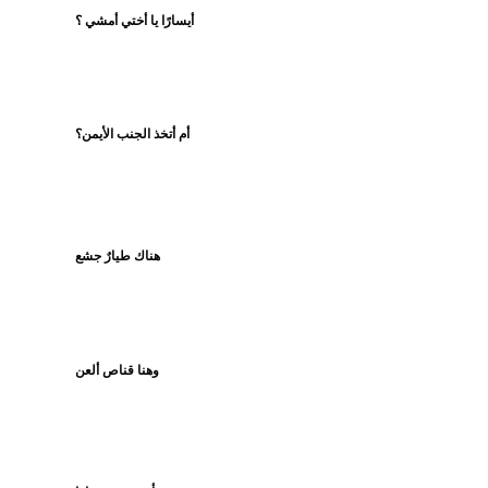
أيسارًا يا أختي أمشي ؟
أم أتخذ الجنب الأيمن؟
هناك طيارٌ جشع
وهنا قناص ألعن