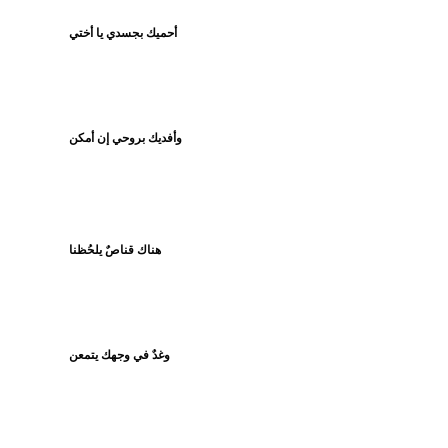
أحميك بجسدي يا أختي
وأفديك بروحي إن أمكن
هناك قناصٌ يلحُظنا
وغدٌ في وجهك يتمعن