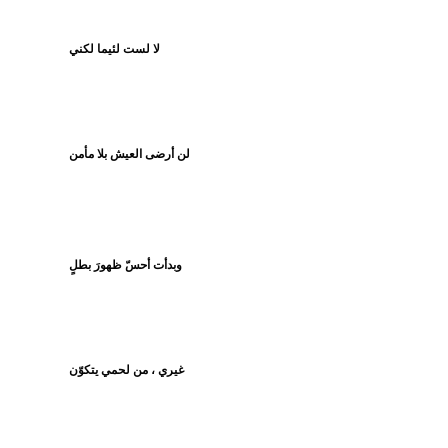
لا لست لئيما لكني
لن أرضى العيش بلا مأمن
وبدأت أحسّ ظهورَ بطلٍ
غيري ، من لحمي يتكوّن