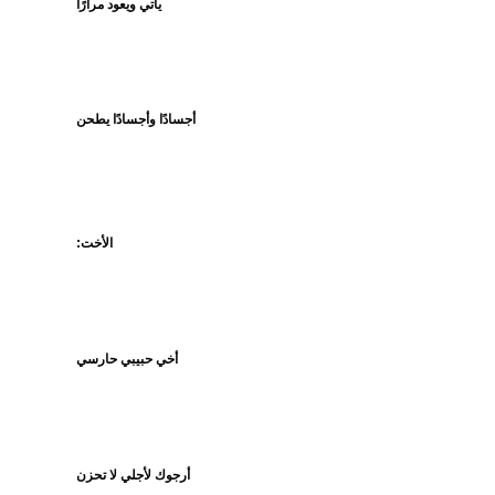
يأتي ويعود مرارًا
أجسادًا وأجسادًا يطحن
الأخت:
أخي حبيبي حارسي
أرجوك لأجلي لا تحزن