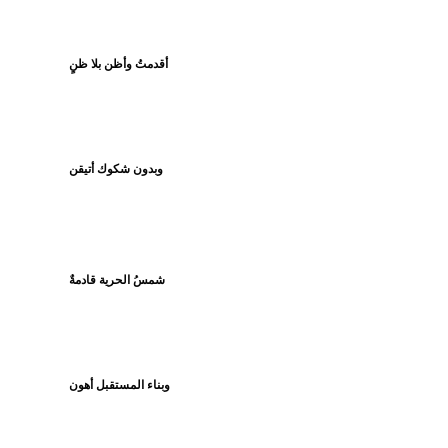
أقدمتُ وأظن بلا ظنٍ
وبدون شكوك أتيقن
شمسُ الحرية قادمةٌ
وبناء المستقبل أهون