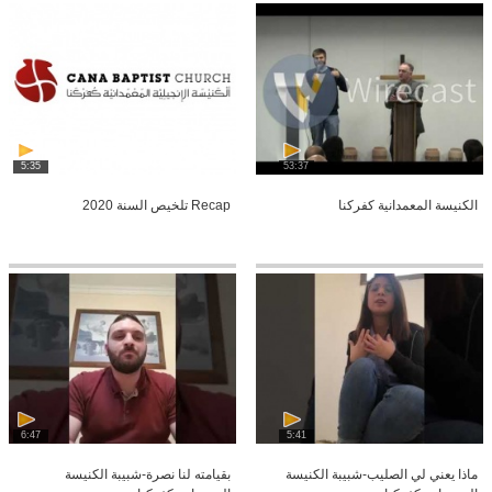
5:35
53:37
الكنيسة المعمدانية كفركنا
Recap تلخيص السنة 2020
6:47
5:41
ماذا يعني لي الصليب-شبيبة الكنيسة
بقيامته لنا نصرة-شبيبة الكنيسة