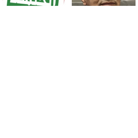
أرغب أن أفتحَ نافذةً -سمير خطيب
الناخب الذي نـُريد أم الذي يـُريد الناخب
هبة اللبدي
رمضان- سمير خطيب