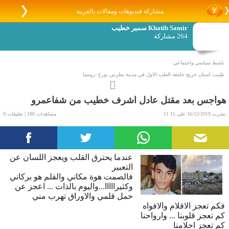
مشاركة فيديوهات ومقالات بالعربية
Khatib Samir سمير خطيب
264 مشاركة
ناشط سياسي واجتماعي
طبيب اسنان خريج جامعة الطب الاول في مدينة بطرس بورغ -روسيا
الاقامة - كفركنا
رئيس رابطة خريجي جامعات روسيا والاتحاد السوفياتي في فلسطين الداخل
هواجس بعد مقتل عادل اشرف خطيب من شفاعمرو
عضو سكرتارية الجبهة الديمقراطية للسلام والمساواة
نشرت 16/12/2019 على 11:15
مشاهدات 188 | تعليقات 0
الرئيس السابق لجمعية اطباء الاسنان العرب
عندما يحترق القلب ويعجز اللسان عن
التعبير
فالصمت هوة مكاني والقلم هو بركاني
وكثيرااااا...واليوم بالذات ... اعجز عن
حمل قلمي والاوراق تهرب مني
فكم تعجز الاقلام والافواه
كم تعجز قلوبنا ... وارواحنا
كم تعجز احلامنا