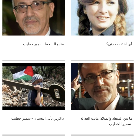
أين اختفت جدتي؟
منابع السخط -سمير خطيب
ما بين الميعاد والميلاد: ماتت العدالة
ذاكرتي تأبى النسيان - سمير خطيب
-سمير الخطيب