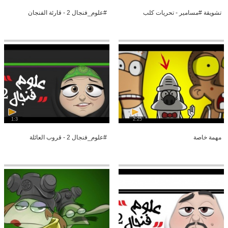
تشويقة #مسامير - تحريات كلب
#علوم_فنجال 2 - قارئة الفنجان
1:3
2:25
مهمة خاصة
#علوم_فنجال 2 - قروب العائلة