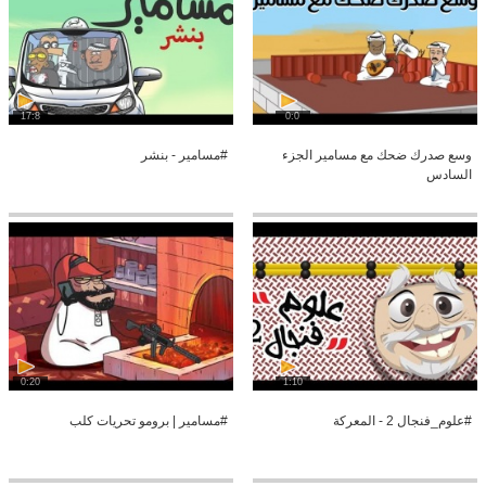
17:8
0:0
وسع صدرك ضحك مع مسامير الجزء
#مسامير - بنشر
السادس
0:20
1:10
#علوم_فنجال 2 - المعركة
#مسامير | برومو تحريات كلب