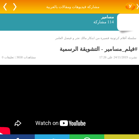
مشاركة فيديوهات ومقالات بالعربية
مسامير
114 مشاركة
سلسلة أفلام كرتونية قصيرة من ابتكار مالك نجر و فيصل العامر
#فيلم_مسامير - التشويقة الرسمية
نشرت 24/11/2019 على 17:26
مشاهدات 3658 | تعليقات 0