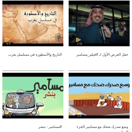
9:4
3:56
حفل العرض الأول لـ #فيلم_مسامير
التاريخ والأسطورة في مسلسل يعرب
17:8
0:0
وسع صدرك ضحك مع مسامير الجزء
#مسامير - بنشر