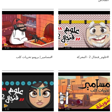
السادس
0:20
1:10
#علوم_فنجال 2 - المعركة
#مسامير | برومو تحريات كلب
1:12
2:51