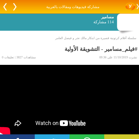
مشاركة فيديوهات ومقالات بالعربية
مسامير
114 مشاركة
سلسلة أفلام كرتونية قصيرة من ابتكار مالك نجر و فيصل العامر
#فيلم_مسامير - التشويقة الأولية
نشرت 11/10/2019 على 09:36
مشاهدات 3827 | تعليقات 0