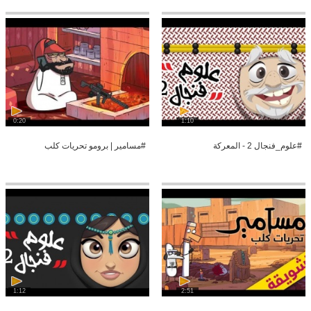
0:20
1:10
#علوم_فنجال 2 - المعركة
#مسامير | برومو تحريات كلب
1:12
2:51