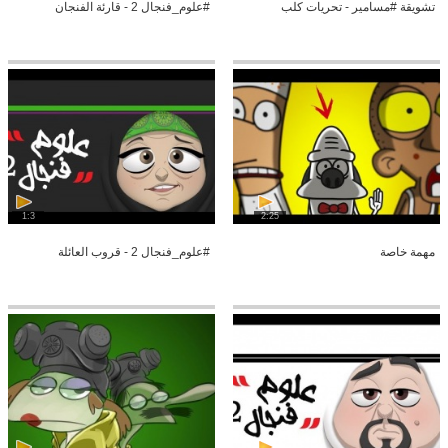
تشويقة #مسامير - تحريات كلب
#علوم_فنجال 2 - قارئة الفنجان
1:3
2:25
مهمة خاصة
#علوم_فنجال 2 - قروب العائلة