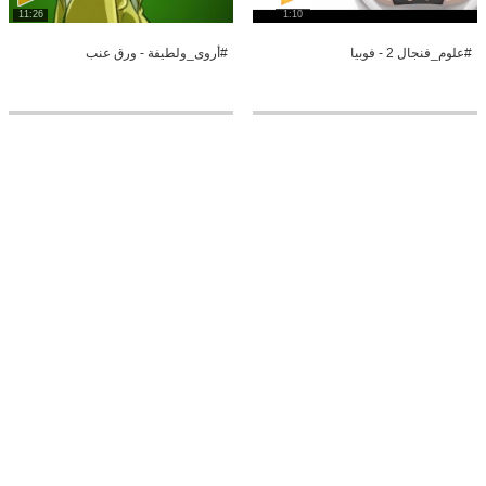
11:26
1:10
#علوم_فنجال 2 - فوبيا
#أروى_ولطيفة - ورق عنب
0:20
6:13
#أروى_ولطيفة - العودة
كريشوس - محافظة مسامير الموسم
الثاني