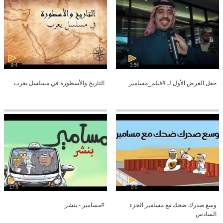
9:4
3:56
حفل العرض الأول لـ #فيلم_مسامير
التاريخ والأسطورة في مسلسل يعرب
17:8
0:0
وسع صدرك ضحك مع مسامير الجزء
#مسامير - بنشر
السادس