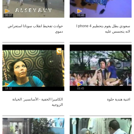
00:37
03:46
سعودي بطل يقوم بتحطيم I phone 4
حوادث تفحيط انقلاب سوناتا استعراض
لانه يتجسس عليه
دموي
18:32
03:45
اغنية هندية حلوة
الكاميرا الخفية - الأسانسير: الخيانة
الزوجية