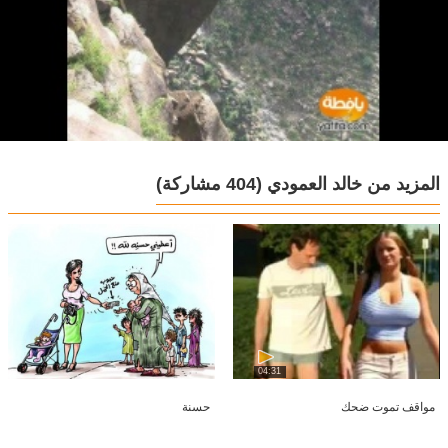
المزيد من خالد العمودي
(404 مشاركة)
04:31
مواقف تموت ضحك
حسنة