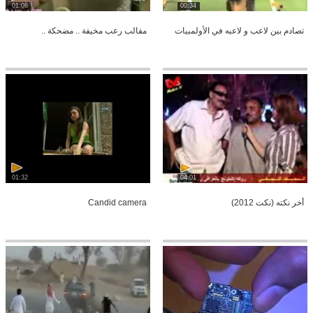
01:08
00:34
تصادم بين لاعب و لاعبه في الأولمبيات
مقالب رعب مخيفة .. مضحكة ..
01:32
04:01
أخر نكته (نكت 2012)
Candid camera