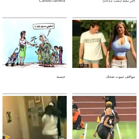
أخر نكته (نكت 2012)
Candid camera
04:31
مواقف تموت ضحك
حسنة