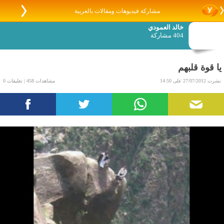
مشاركة فيديوهات ومقالات بالعربية
خالد العمودي
404 مشاركة
يا قوة قلبهم
نشرت 27/07/2012 على 14:50
مشاهدات 458 | تعليقات 0