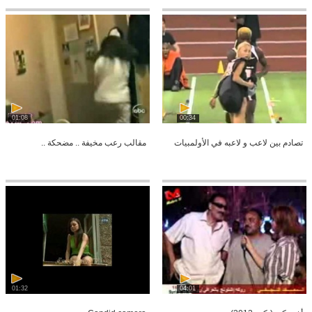
01:08
00:34
تصادم بين لاعب و لاعبه في الأولمبيات
مقالب رعب مخيفة .. مضحكة ..
01:32
04:01