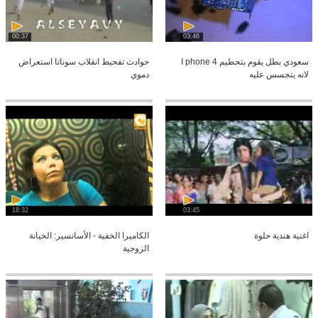
00:37
03:46
سعودي بطل يقوم بتحطيم I phone 4
حوادث تفحيط انقلاب سوناتا استعراض
لانه يتجسس عليه
دموي
18:32
03:45
اغنية هندية حلوة
الكاميرا الخفية - الأسانسير: الخيانة
الزوجية