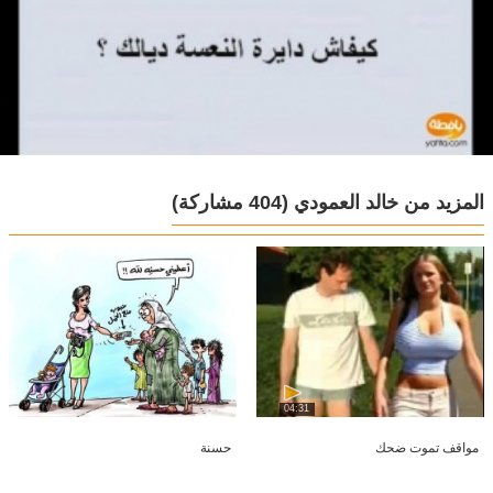
المزيد من خالد العمودي
(404 مشاركة)
04:31
مواقف تموت ضحك
حسنة