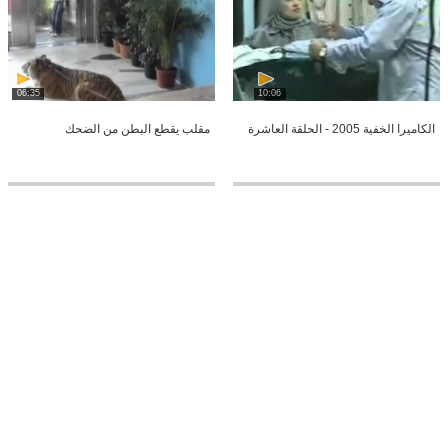
06:35
10:06
الكاميرا الخفية 2005 - الحلقة العاشرة
مقلب يقطع البطن من الضحك
00:24
00:35
مقلب دكتور على مريض قال ابي اقطع
دلع بنات الرياض بنات السعوديه
رجلك