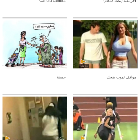
أخر نكته (نكت 2012)
Candid camera
04:31
مواقف تموت ضحك
حسنة