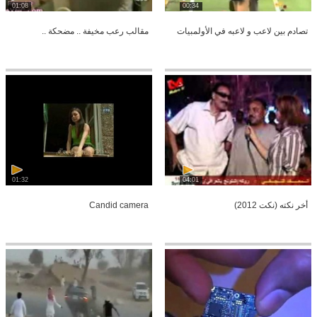
01:08
00:34
تصادم بين لاعب و لاعبه في الأولمبيات
مقالب رعب مخيفة .. مضحكة ..
01:32
04:01
أخر نكته (نكت 2012)
Candid camera