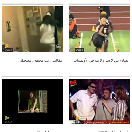
01:08
00:34
تصادم بين لاعب و لاعبه في الأولمبيات
مقالب رعب مخيفة .. مضحكة ..
01:32
04:01