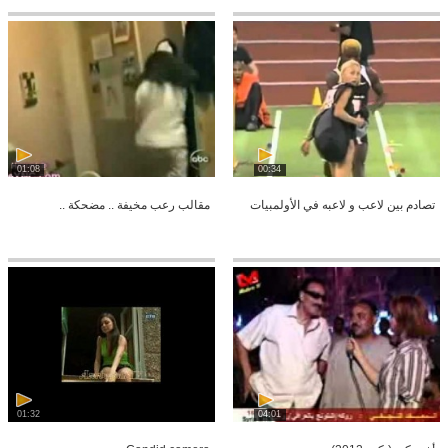
01:08
00:34
تصادم بين لاعب و لاعبه في الأولمبيات
مقالب رعب مخيفة .. مضحكة ..
01:32
04:01