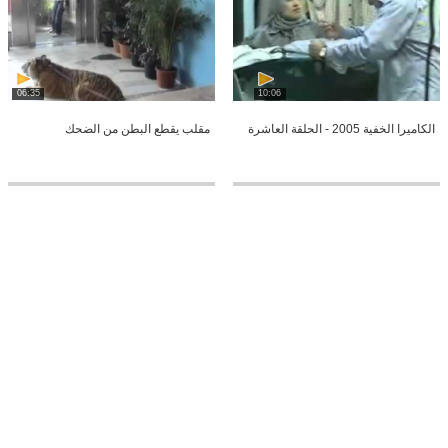
06:35
10:06
الكاميرا الخفية 2005 - الحلقة العاشرة
مقلب يقطع البطن من الضحك
00:24
00:35
مقلب دكتور على مريض قال ابي اقطع
دلع بنات الرياض بنات السعوديه
رجلك