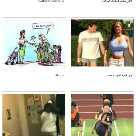
أخر نكته (نكت 2012)
Candid camera
04:31
مواقف تموت ضحك
حسنة