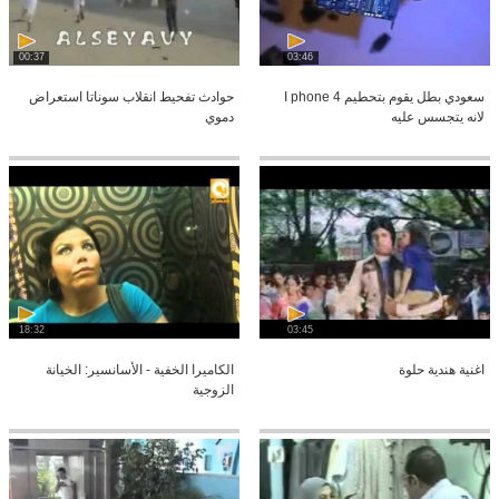
00:37
03:46
سعودي بطل يقوم بتحطيم I phone 4
حوادث تفحيط انقلاب سوناتا استعراض
لانه يتجسس عليه
دموي
18:32
03:45
اغنية هندية حلوة
الكاميرا الخفية - الأسانسير: الخيانة
الزوجية