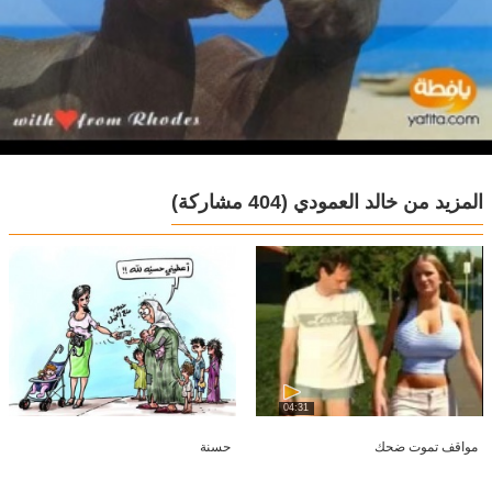
المزيد من خالد العمودي
(404 مشاركة)
04:31
مواقف تموت ضحك
حسنة