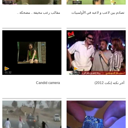
01:08
00:34
تصادم بين لاعب و لاعبه في الأولمبيات
مقالب رعب مخيفة .. مضحكة ..
01:32
04:01
أخر نكته (نكت 2012)
Candid camera