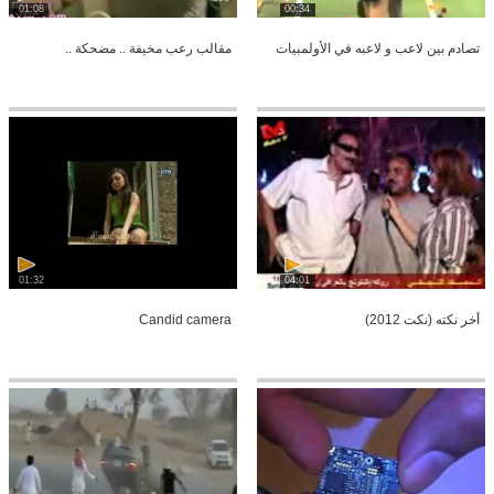
01:08
00:34
تصادم بين لاعب و لاعبه في الأولمبيات
مقالب رعب مخيفة .. مضحكة ..
01:32
04:01
أخر نكته (نكت 2012)
Candid camera