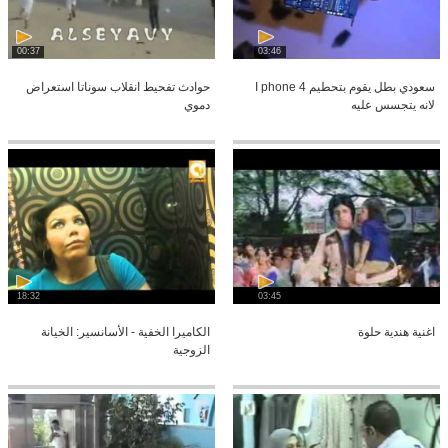
00:37
03:46
سعودي بطل يقوم بتحطيم I phone 4
حوادث تفحيط انقلاب سوناتا استعراض
لانه يتجسس عليه
دموي
18:32
03:45
اغنية هندية حلوة
الكاميرا الخفية - الأسانسير: الخيانة
الزوجية