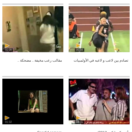
01:08
00:34
تصادم بين لاعب و لاعبه في الأولمبيات
مقالب رعب مخيفة .. مضحكة ..
01:32
04:01