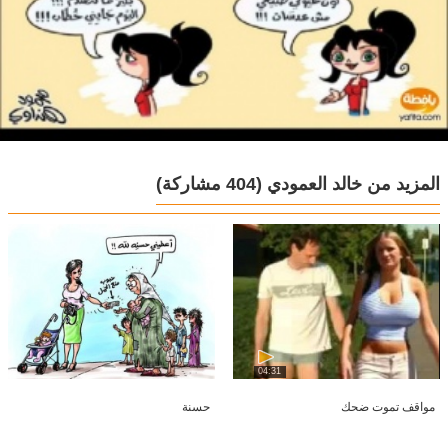
المزيد من خالد العمودي
(404 مشاركة)
04:31
مواقف تموت ضحك
حسنة