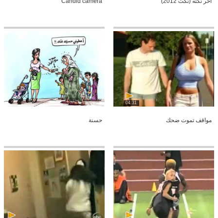
أخر نكته (نكت 2012)
Candid camera
04:31
مواقف تموت ضحك
حسنة