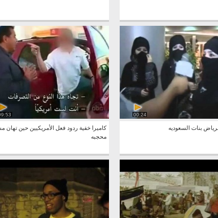
09:53
00:24
لرياض بنات السعوديه
كاميرا خفية ردود فعل الأمريكيين حين تهان م
محجبه