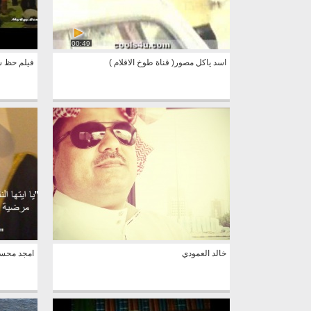
00:49
اسد ياكل مصور( قناة طوخ الاقلام )
فيلم حظ سع
خالد العمودي
امجد محس