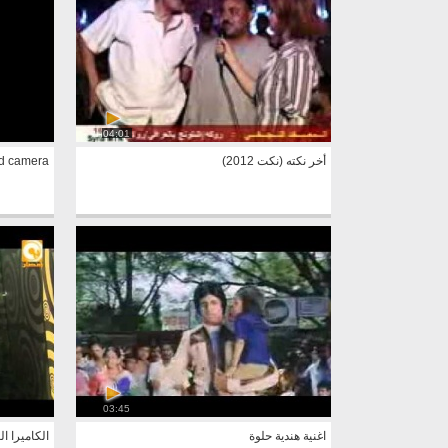
04:01
أخر نكته (نكت 2012)
d camera
03:45
اغنية هندية حلوة
الكاميرا ال