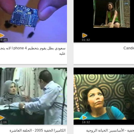
03:46
01:32
Candi
سعودي بطل يقوم بتحطيم one 4
عليه
10:06
18:32
خفية - الأسانسير: الخيانة الزوجية
الكاميرا الخفية 2005 - الحلقة العاشرة