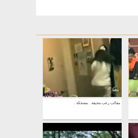
01:08
مقالب رعب مخيفة .. مضحكة ..