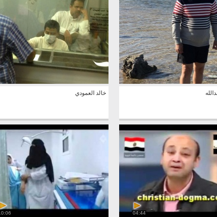
دالله
خالد العمودي
10:06
04:44