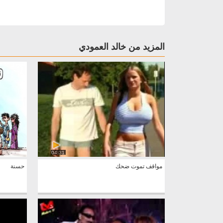
المزيد من خالد العمودي
04:31
مواقف تموت ضحك
حسنة