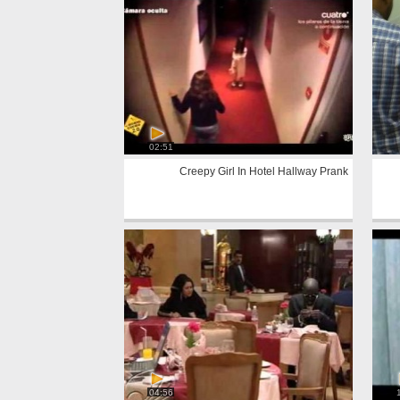
02:51
Creepy Girl In Hotel Hallway Prank
04:56