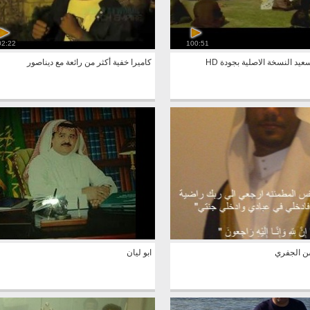
02:22
100:51
يد النسخة الاصلية بجودة HD
كاميرا خفية أكثر من رائعة مع ديناصور
ن الجفري
ابو ليان