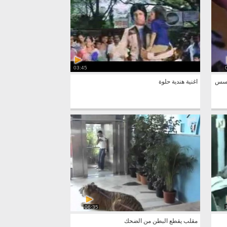
03:45
I ph لانه يتجسس
اغنية هندية حلوة
06:35
مقلب يقطع البطن من الضحك