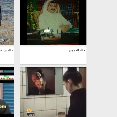
خالد العمودي
خالد بن عب
01:18