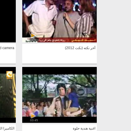
04:01
أخر نكته (نكت 2012)
d camera
03:45
اغنية هندية حلوة
الكاميرا ال