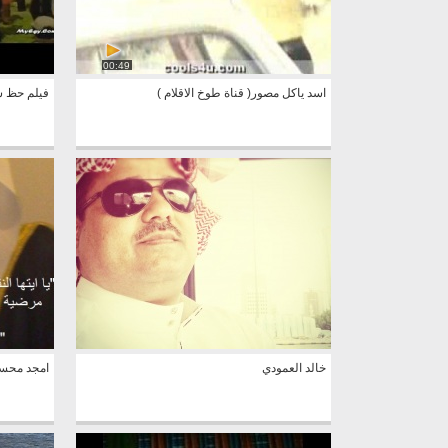
00:49
اسد ياكل مصور( قناة طوخ الاقلام )
فيلم حظ سع
خالد العمودي
امجد محس