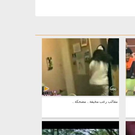
01:08
مقالب رعب مخيفة .. مضحكة ..