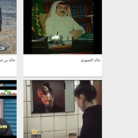
خالد العمودي
خالد بن عب
01:18