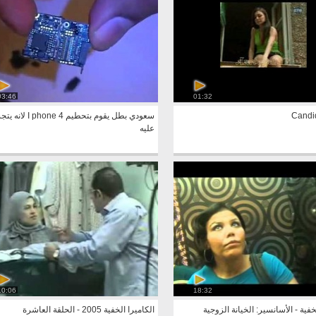
03:46
01:32
Candi
سعودي بطل يقوم بتحطيم one 4
عليه
10:06
18:32
خفية - الأسانسير: الخيانة الزوجية
الكاميرا الخفية 2005 - الحلقة العاشرة