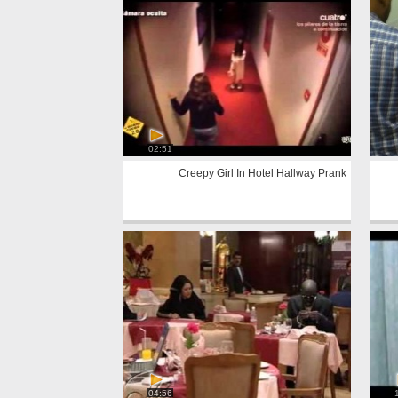
02:51
Creepy Girl In Hotel Hallway Prank
04:56