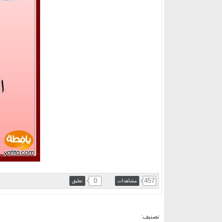
0
457
مشاهدات
تعليق
تصنيف: