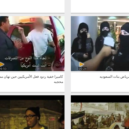
09:53
00:24
لرياض بنات السعوديه
كاميرا خفية ردود فعل الأمريكيين حين تهان م
محجبه