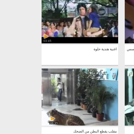
03:45
I ph لانه يتجسس
اغنية هندية حلوة
06:35
مقلب يقطع البطن من الضحك