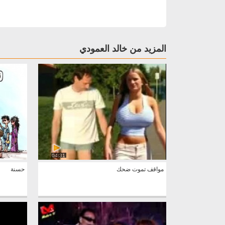
المزيد من خالد العمودي
04:31
مواقف تموت ضحك
حسنة