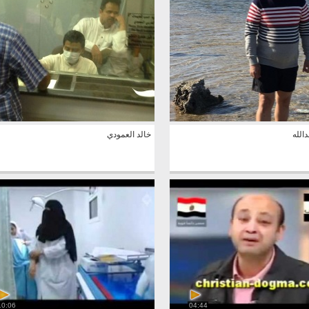
دالله
خالد العمودي
10:06
04:44