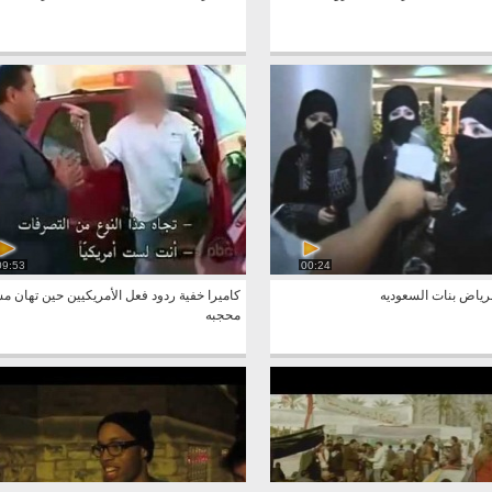
09:53
00:24
لرياض بنات السعوديه
كاميرا خفية ردود فعل الأمريكيين حين تهان م
محجبه