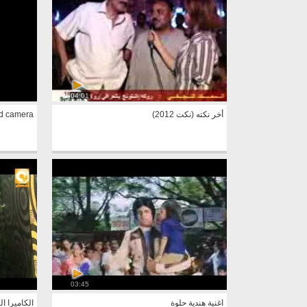
04:01
أخر نكته (نكت 2012)
d camera
03:45
اغنية هندية حلوة
الكاميرا ال