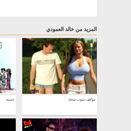
المزيد من خالد العمودي
04:31
مواقف تموت ضحك
حسنة