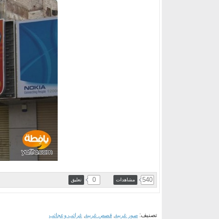
0
540
مشاهدات
تعليق
تصنيف:
,
,
صور غريبة
قصص غريبة
غرائب وعجائب