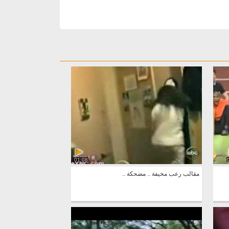
01:08
مقالب رعب مخيفة .. مضحكة ..