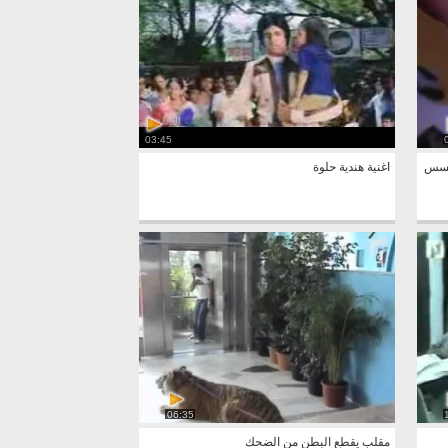
03:45
I ph لانه يتجسس
اغنية هندية حلوة
06:35
مقلب يقطع البطن من الضحك