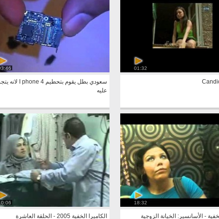
03:46
01:32
Candi
سعودي بطل يقوم بتحطيم one 4
عليه
10:06
18:32
خفية - الأسانسير: الخيانة الزوجية
الكاميرا الخفية 2005 - الحلقة العاشرة