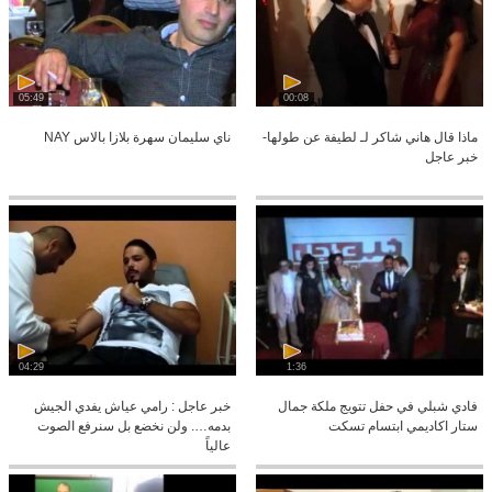
05:49
00:08
ماذا قال هاني شاكر لـ لطيفة عن طولها-
ناي سليمان سهرة بلازا بالاس NAY
خبر عاجل
04:29
1:36
فادي شبلي في حفل تتويج ملكة جمال
خبر عاجل : رامي عياش يفدي الجيش
ستار اكاديمي ابتسام تسكت
بدمه…. ولن نخضع بل سنرفع الصوت
عالياً