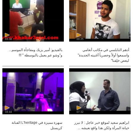
03:08
00:25
أدهم النابلسي في مكاتب أنغامي
بالفيديو: أمير يزبك ومفاجأة الموسم...
واسمعوا أولاً وحصرياً أغنيته الجديدة"
و"وشو عم يعمل بالبوسطة " !!!
لبعض خلِقنا"
04:44
07:32
ابراهيم سعيد لموقع خبر عاجل : لا نبرر
سهرة مميزة في L'heritage الفنانة
خيانة المرأة ولكن هذا واقع نعيشه ...
كريستل