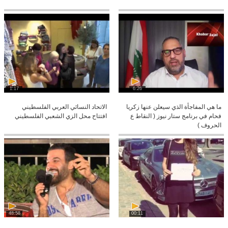
1:17
6:26
ما هي المفاجأة الذي سيعلن عنها زكريا
الاتحاد النسائي العربي الفلسطيني
فحام في برنامج ستار نيوز ( النقاط ع
افتتاح محل الزي الشعبي الفلسطيني
الحروف )
48:58
00:11