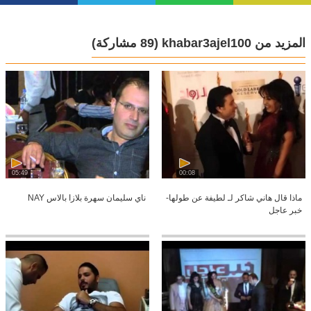
المزيد من khabar3ajel100
(89 مشاركة)
05:49
00:08
ماذا قال هاني شاكر لـ لطيفة عن طولها-
ناي سليمان سهرة بلازا بالاس NAY
خبر عاجل