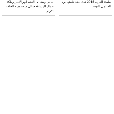
مليحة العرب 2015 هدى مجد كلمتها يوم
ليالي رمضان - النجم انور الامير وملكة
العالمي للتوحد
جمال الرشاقة سالي سعيدون - الحلقة
الاولى
0:19
02:13
فارس كرم في استراليا
جورج وسوف اعلان عن حفله بالاردن