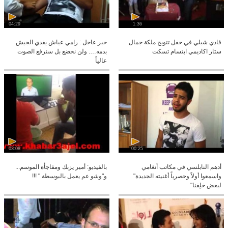
04:29
1:36
فادي شبلي في حفل تتويج ملكة جمال
خبر عاجل : رامي عياش يفدي الجيش
ستار اكاديمي ابتسام تسكت
بدمه…. ولن نخضع بل سنرفع الصوت
عالياً
03:08
00:25
أدهم النابلسي في مكاتب أنغامي
بالفيديو: أمير يزبك ومفاجأة الموسم...
واسمعوا أولاً وحصرياً أغنيته الجديدة"
و"وشو عم يعمل بالبوسطة " !!!
لبعض خلِقنا"