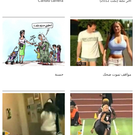
أخر نكته (نكت 2012)
Candid camera
04:31
مواقف تموت ضحك
حسنة