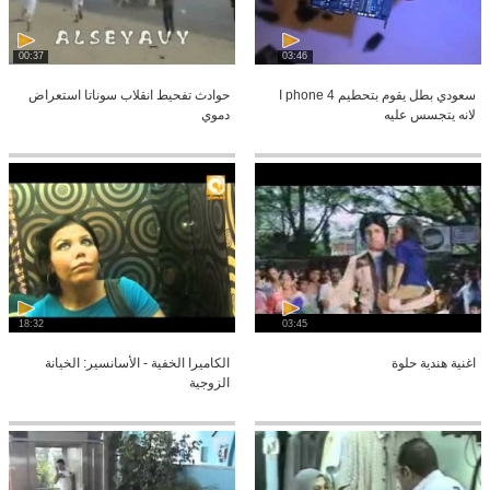
00:37
03:46
سعودي بطل يقوم بتحطيم I phone 4
حوادث تفحيط انقلاب سوناتا استعراض
لانه يتجسس عليه
دموي
18:32
03:45
اغنية هندية حلوة
الكاميرا الخفية - الأسانسير: الخيانة
الزوجية