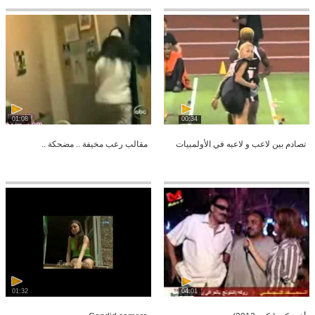
01:08
00:34
تصادم بين لاعب و لاعبه في الأولمبيات
مقالب رعب مخيفة .. مضحكة ..
01:32
04:01