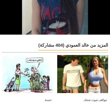
المزيد من خالد العمودي
(404 مشاركة)
04:31
مواقف تموت ضحك
حسنة