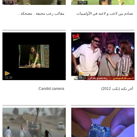
01:08
00:34
تصادم بين لاعب و لاعبه في الأولمبيات
مقالب رعب مخيفة .. مضحكة ..
01:32
04:01
أخر نكته (نكت 2012)
Candid camera