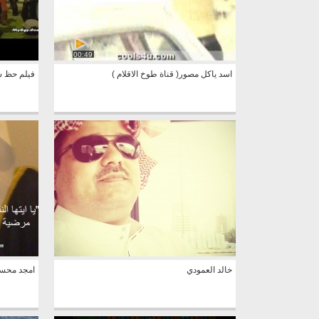
00:49
اسد ياكل مصور( قناة طوخ الاقلام )
فيلم حظ سع
خالد العمودي
امجد محس