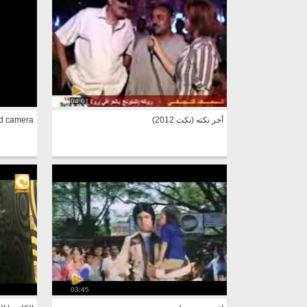
04:01
أخر نكته (نكت 2012)
d camera
03:45