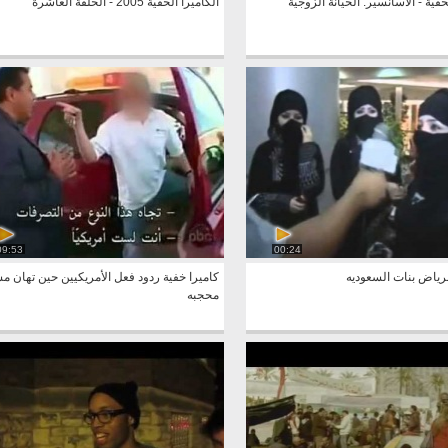
خفية - الأسانسير: الخيانة الزوجية
الكاميرا الخفية 2005 - الحلقة العاشرة
09:53
00:24
لرياض بنات السعوديه
كاميرا خفية ردود فعل الأمريكيين حين تهان م
محجبه