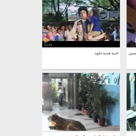
03:45
I ph لانه يتجسس
اغنية هندية حلوة
06:35