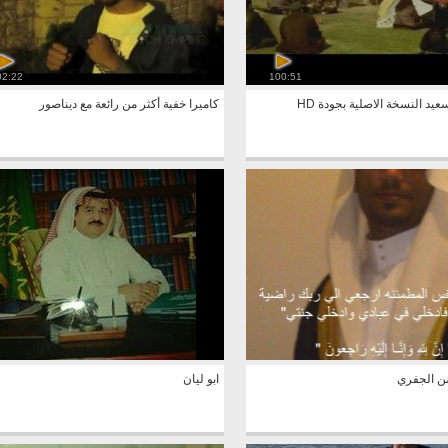
02:22
100:51
يد النسخة الاصلية بجودة HD
كاميرا خفية أكثر من رائعة مع ديناصور
ن الجفري
ابو ليان