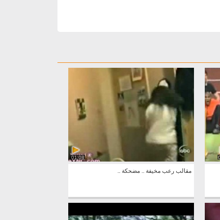
01:08
مقالب رعب مخيفة .. مضحكة ..