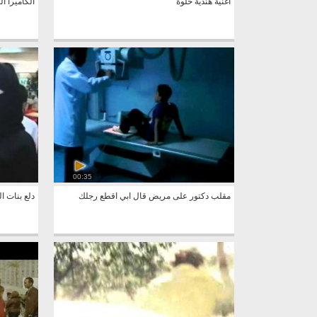
اغنية هندية حلوة
الكاميرا ال
00:35
مقلب دكتور على مريض قال ابي اقطع رجلك
دلع بنات ا