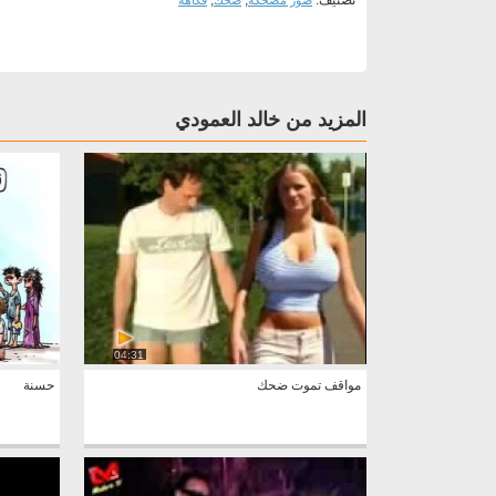
تصنيف:
,
,
صور مضحكة
ضحك
فكاهة
المزيد من خالد العمودي
04:31
مواقف تموت ضحك
حسنة