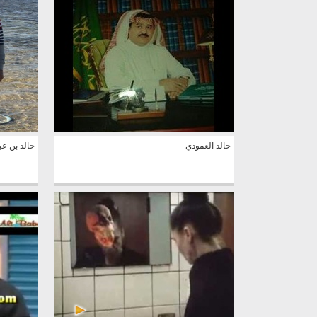
خالد العمودي
خالد بن عب