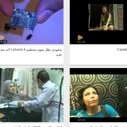
03:46
01:32
Candi
سعودي بطل يقوم بتحطيم one 4
عليه
10:06
18:32