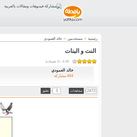
>
>
رئيسية
مستخدمين
خالد العمودي
النت و البنات
4.00
-
(
1
تقييمات)
خالد العمودي
404 مشاركة
3
2472
مشاهدات
تعليق