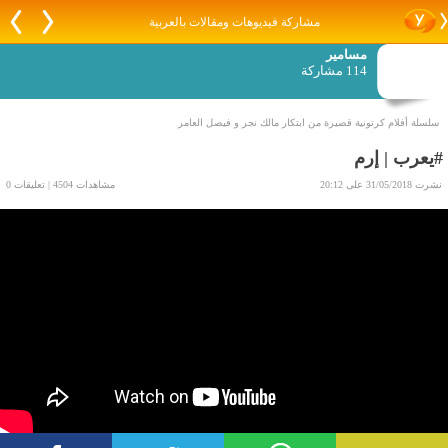
مشاركة فيديوهات ومقالات بالعربية
مسامير
114 مشاركة
سلسلة أفلام كرتونية قصيرة من ابتكار مالك نجر و فيصل العامر
#يعرب | إرم
نشرت 31/05/2018 على 20:12
مشاهدات 4504 | تعليقات 0