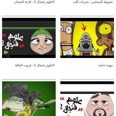
تشويقة #مسامير - تحريات كلب
#علوم_فنجال 2 - قارئة الفنجان
1:3
2:25
مهمة خاصة
#علوم_فنجال 2 - قروب العائلة