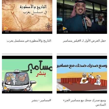
9:4
3:56
حفل العرض الأول لـ #فيلم_مسامير
التاريخ والأسطورة في مسلسل يعرب
17:8
0:0
وسع صدرك ضحك مع مسامير الجزء
#مسامير - بنشر
السادس