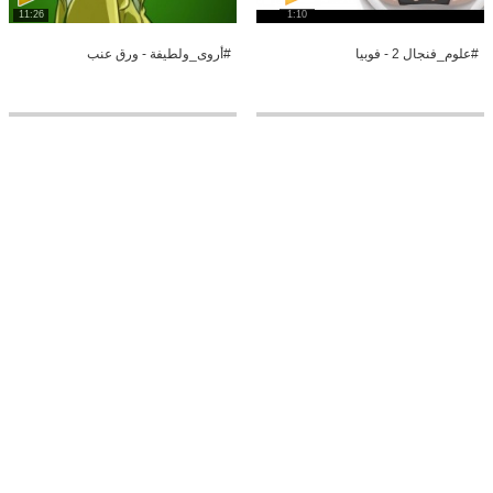
11:26
1:10
#علوم_فنجال 2 - فوبيا
#أروى_ولطيفة - ورق عنب
0:20
6:13
#أروى_ولطيفة - العودة
كريشوس - محافظة مسامير الموسم
الثاني