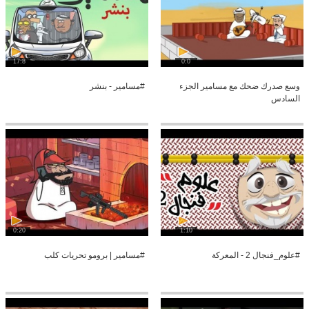
17:8
0:0
وسع صدرك ضحك مع مسامير الجزء
#مسامير - بنشر
السادس
0:20
1:10
#علوم_فنجال 2 - المعركة
#مسامير | برومو تحريات كلب