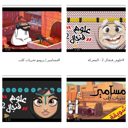
0:20
1:10
#علوم_فنجال 2 - المعركة
#مسامير | برومو تحريات كلب
1:12
2:51