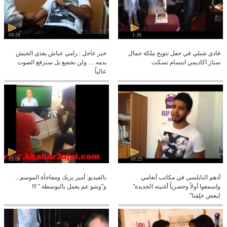
04:29
1:36
فادي شبلي في حفل تتويج ملكة جمال
خبر عاجل : رامي عياش يفدي الجيش
ستار اكاديمي ابتسام تسكت
بدمه…. ولن نخضع بل سنرفع الصوت
عالياً
03:08
00:25
أدهم النابلسي في مكاتب أنغامي
بالفيديو: أمير يزبك ومفاجأة الموسم...
واسمعوا أولاً وحصرياً أغنيته الجديدة"
و"وشو عم يعمل بالبوسطة " !!!
لبعض خلِقنا"