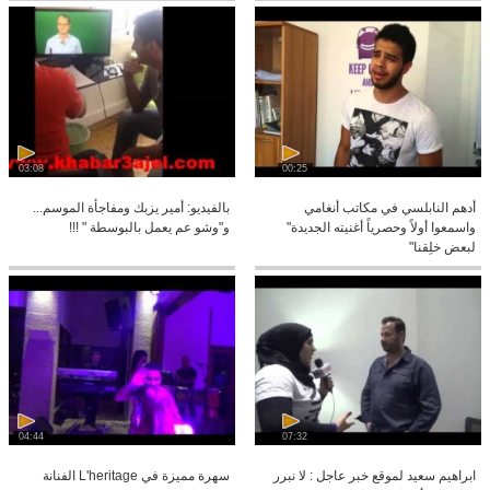
03:08
00:25
أدهم النابلسي في مكاتب أنغامي
بالفيديو: أمير يزبك ومفاجأة الموسم...
واسمعوا أولاً وحصرياً أغنيته الجديدة"
و"وشو عم يعمل بالبوسطة " !!!
لبعض خلِقنا"
04:44
07:32
ابراهيم سعيد لموقع خبر عاجل : لا نبرر
سهرة مميزة في L'heritage الفنانة