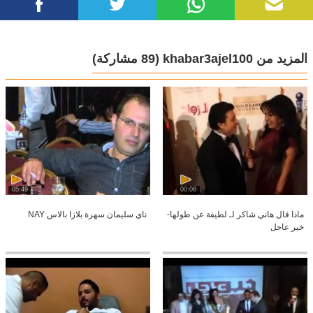
المزيد من khabar3ajel100
(89 مشاركة)
05:49
00:08
ماذا قال هاني شاكر لـ لطيفة عن طولها-
ناي سليمان سهرة بلازا بالاس NAY
خبر عاجل