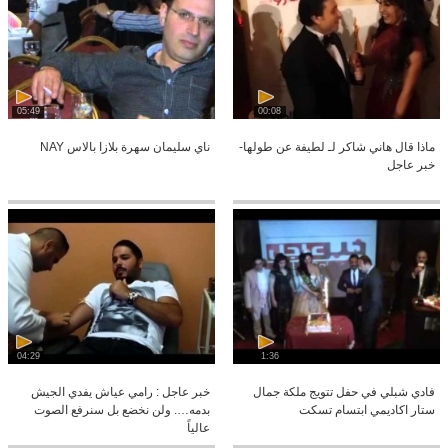
05:49
00:08
ماذا قال هاني شاكر لـ لطيفة عن طولها-
ناي سليمان سهرة بلازا بالاس NAY
خبر عاجل
04:29
1:36
فادي شبلي في حفل تتويج ملكة جمال
خبر عاجل : رامي عياش يفدي الجيش
ستار اكاديمي ابتسام تسكت
بدمه…. ولن نخضع بل سنرفع الصوت
عالياً