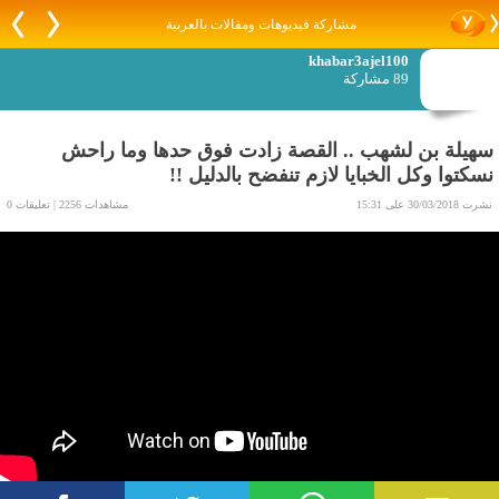
مشاركة فيديوهات ومقالات بالعربية
khabar3ajel100
89 مشاركة
سهيلة بن لشهب .. القصة زادت فوق حدها وما راحش
نسكتوا وكل الخبايا لازم تنفضح بالدليل !!
نشرت 30/03/2018 على 15:31
مشاهدات 2256 | تعليقات 0