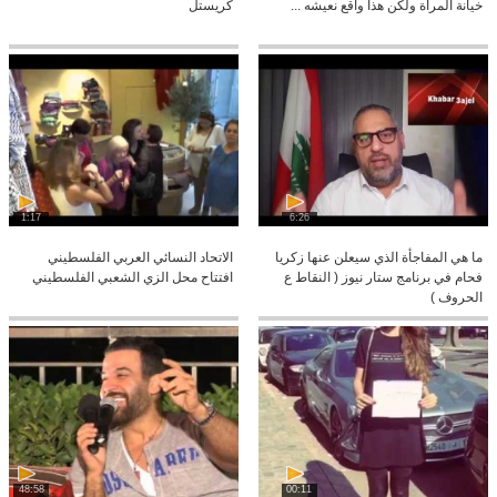
خيانة المرأة ولكن هذا واقع نعيشه ...
كريستل
1:17
6:26
ما هي المفاجأة الذي سيعلن عنها زكريا
الاتحاد النسائي العربي الفلسطيني
فحام في برنامج ستار نيوز ( النقاط ع
افتتاح محل الزي الشعبي الفلسطيني
الحروف )
48:58
00:11