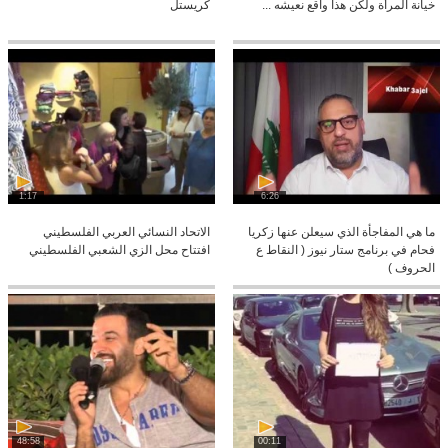
خيانة المرأة ولكن هذا واقع نعيشه ...
كريستل
1:17
6:26
ما هي المفاجأة الذي سيعلن عنها زكريا
الاتحاد النسائي العربي الفلسطيني
فحام في برنامج ستار نيوز ( النقاط ع
افتتاح محل الزي الشعبي الفلسطيني
الحروف )
48:58
00:11