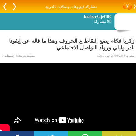
مشاركة فيديوهات ومقالات بالعربية
khabar3ajel100
89 مشاركة
زكريا فحّام يضع النقاط ع الحروف وهذا ما قاله عن إيفونا
نادر وايلي ورواد التواصل الاجتماعي
نشرت 27/03/2018 على 15:19
مشاهدات 6562 | تعليقات 0