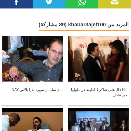
المزيد من khabar3ajel100
(89 مشاركة)
05:49
00:08
ماذا قال هاني شاكر لـ لطيفة عن طولها-
ناي سليمان سهرة بلازا بالاس NAY
خبر عاجل