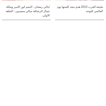
مليحة العرب 2015 هدى مجد كلمتها يوم
ليالي رمضان - النجم انور الامير وملكة
العالمي للتوحد
جمال الرشاقة سالي سعيدون - الحلقة
الاولى
0:19
02:13
فارس كرم في استراليا
جورج وسوف اعلان عن حفله بالاردن