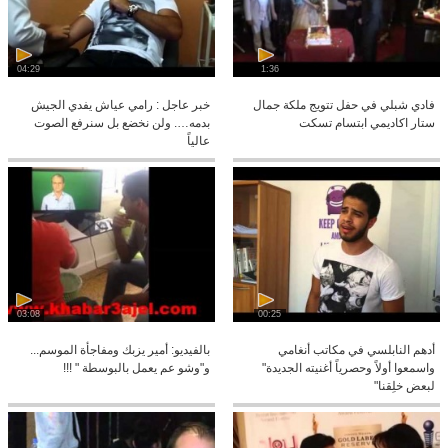
04:29
1:36
فادي شبلي في حفل تتويج ملكة جمال
خبر عاجل : رامي عياش يفدي الجيش
ستار اكاديمي ابتسام تسكت
بدمه…. ولن نخضع بل سنرفع الصوت
عالياً
03:08
00:25
أدهم النابلسي في مكاتب أنغامي
بالفيديو: أمير يزبك ومفاجأة الموسم...
واسمعوا أولاً وحصرياً أغنيته الجديدة"
و"وشو عم يعمل بالبوسطة " !!!
لبعض خلِقنا"