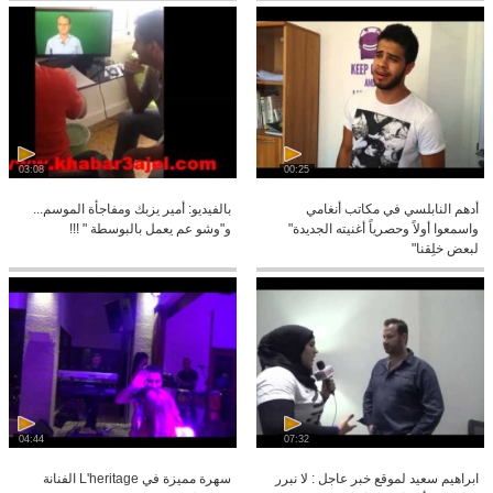
03:08
00:25
أدهم النابلسي في مكاتب أنغامي
بالفيديو: أمير يزبك ومفاجأة الموسم...
واسمعوا أولاً وحصرياً أغنيته الجديدة"
و"وشو عم يعمل بالبوسطة " !!!
لبعض خلِقنا"
04:44
07:32
ابراهيم سعيد لموقع خبر عاجل : لا نبرر
سهرة مميزة في L'heritage الفنانة