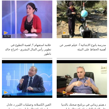
01:50
02:03
مدرسة يانوح الابتدائية أ - فيلم قصير عن
علامة استفهام ؟, اهمية التطوع في
أهمية الحفاظ على البيئة
تطوير رأس المال البشري - اخراج خالد
ناطور
27:58
26:29
د.هيثم زيداني في برنامج صحتك بالدنيا
العين الكسلانة وعمليات الليزر د.عادل