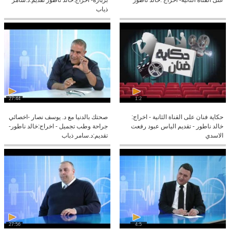
على القناة الثانية- اخراج :خالد ناطور
بربارة- اخراج:خالد ناطور تقديم:د.سامر
ذياب
27:44
1:2
حكاية فنان على القناة الثانية - اخراج:
صحتك بالدنيا مع د. يوسف نصار -اخصائي
خالد ناطور - تقديم الياس عبود رفعت
جراحة وطب تجميل - اخراج:خالد ناطور-
الاسدي
تقديم:د.سامر ذباب
27:56
4:5