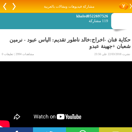
مشاركة فيديوهات ومقالات بالعربية
khaled0522697526
119 مشاركة
حكاية فنان -اخراج:خالد ناطور تقديم: الياس عبود - نرمين
شعبان +جهينة عبدو
نشرت 22/03/2018 على 23:56
مشاهدات 2994 | تعليقات 0