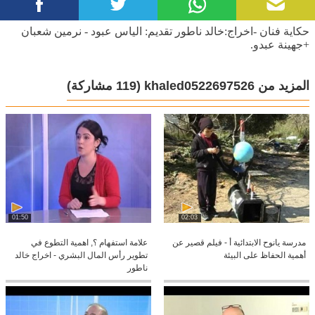
حكاية فنان -اخراج:خالد ناطور تقديم: الياس عبود - نرمين شعبان
+جهينة عبدو.
المزيد من khaled0522697526
(119 مشاركة)
01:50
02:03
مدرسة يانوح الابتدائية أ - فيلم قصير عن
علامة استفهام ؟, اهمية التطوع في
أهمية الحفاظ على البيئة
تطوير رأس المال البشري - اخراج خالد
ناطور