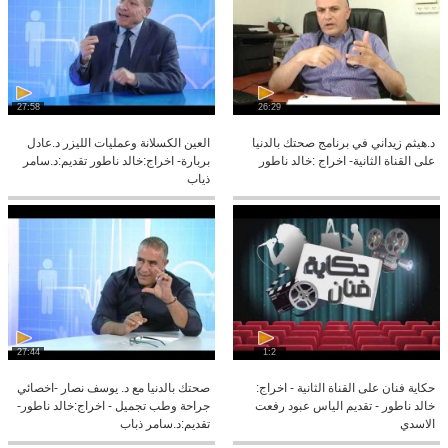
27:58
26:29
د.هيثم زيداني في برنامج صحتك بالدنيا
العين الكسلانة وعمليات الليزر د.عادل
على القناة الثانية- اخراج :خالد ناطور
بربارة- اخراج:خالد ناطور تقديم:د.سامر
ذياب
27:44
1:2
حكاية فنان على القناة الثانية - اخراج:
صحتك بالدنيا مع د. يوسف نصار -اخصائي
خالد ناطور - تقديم الياس عبود رفعت
جراحة وطب تجميل - اخراج:خالد ناطور-
الاسدي
تقديم:د.سامر ذباب