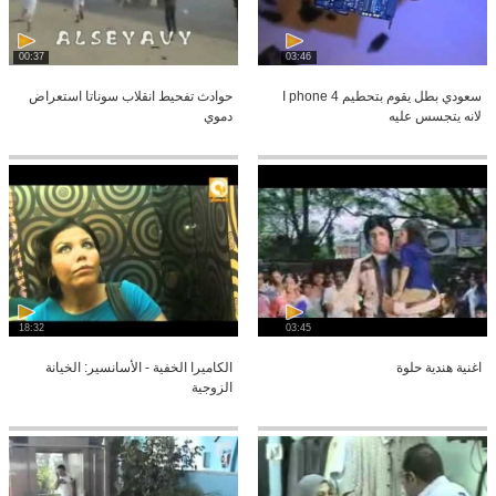
00:37
03:46
سعودي بطل يقوم بتحطيم I phone 4
حوادث تفحيط انقلاب سوناتا استعراض
لانه يتجسس عليه
دموي
18:32
03:45
اغنية هندية حلوة
الكاميرا الخفية - الأسانسير: الخيانة
الزوجية