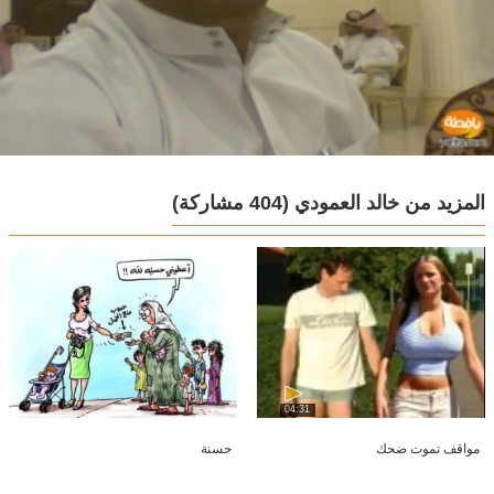
المزيد من خالد العمودي
(404 مشاركة)
04:31
مواقف تموت ضحك
حسنة