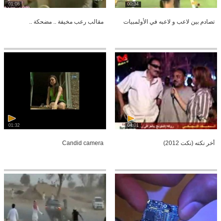
01:08
00:34
تصادم بين لاعب و لاعبه في الأولمبيات
مقالب رعب مخيفة .. مضحكة ..
01:32
04:01
أخر نكته (نكت 2012)
Candid camera