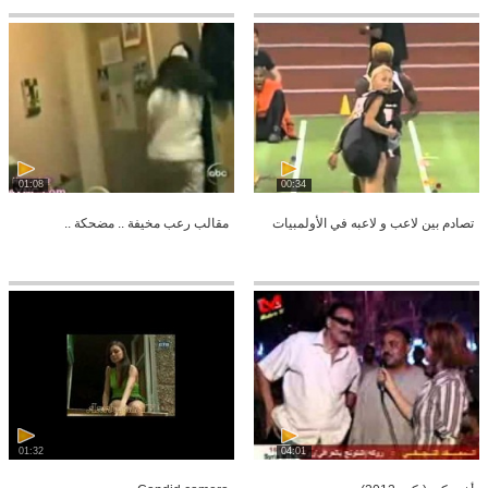
01:08
00:34
تصادم بين لاعب و لاعبه في الأولمبيات
مقالب رعب مخيفة .. مضحكة ..
01:32
04:01