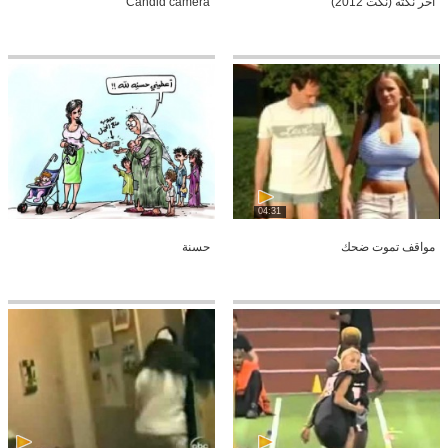
أخر نكته (نكت 2012)
Candid camera
04:31
مواقف تموت ضحك
حسنة