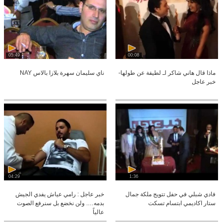
05:49
00:08
ماذا قال هاني شاكر لـ لطيفة عن طولها-
ناي سليمان سهرة بلازا بالاس NAY
خبر عاجل
04:29
1:36
فادي شبلي في حفل تتويج ملكة جمال
خبر عاجل : رامي عياش يفدي الجيش
ستار اكاديمي ابتسام تسكت
بدمه…. ولن نخضع بل سنرفع الصوت
عالياً