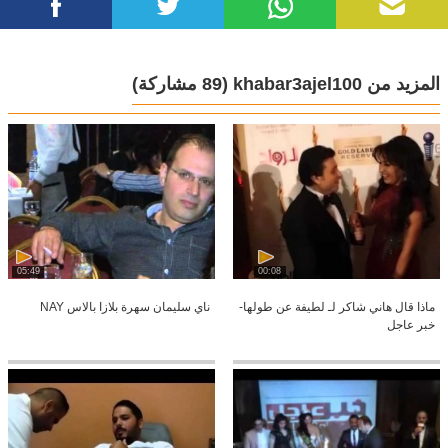
المزيد من khabar3ajel100
(89 مشاركة)
05:49
00:08
ماذا قال هاني شاكر لـ لطيفة عن طولها-
ناي سليمان سهرة بلازا بالاس NAY
خبر عاجل