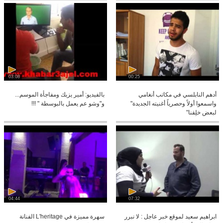
03:08
00:25
أدهم النابلسي في مكاتب أنغامي
بالفيديو: أمير يزبك ومفاجأة الموسم...
واسمعوا أولاً وحصرياً أغنيته الجديدة"
و"وشو عم يعمل بالبوسطة " !!!
لبعض خلِقنا"
04:44
07:32
ابراهيم سعيد لموقع خبر عاجل : لا نبرر
سهرة مميزة في L'heritage الفنانة