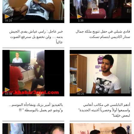
04:29
1:36
فادي شبلي في حفل تتويج ملكة جمال
خبر عاجل : رامي عياش يفدي الجيش
ستار اكاديمي ابتسام تسكت
بدمه…. ولن نخضع بل سنرفع الصوت
عالياً
03:08
00:25
أدهم النابلسي في مكاتب أنغامي
بالفيديو: أمير يزبك ومفاجأة الموسم...
واسمعوا أولاً وحصرياً أغنيته الجديدة"
و"وشو عم يعمل بالبوسطة " !!!
لبعض خلِقنا"