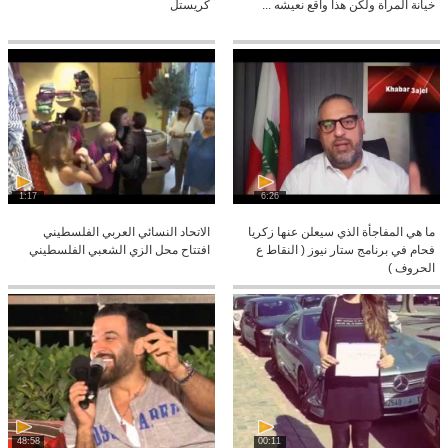
خيانة المرأة ولكن هذا واقع نعيشه ...
كريستل
1:17
6:26
ما هي المفاجأة الذي سيعلن عنها زكريا
الاتحاد النسائي العربي الفلسطيني
فحام في برنامج ستار نيوز ( النقاط ع
افتتاح محل الزي الشعبي الفلسطيني
الحروف )
48:58
00:11