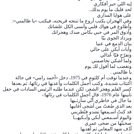
إيه اللي حير أفكاري
لحد قلبك ما يوم يدلك..
على هوايا المداري
وفي الهجران يكتب أروع ما تنتجه قريحته، فيكتب «يا ظالمني»:
وأطاوع في هواك قلبي وأنسى الكل علشانك
وأذوق المر في حبي بكاس صدك وهجرانك
ويزداد الجوى بيّا
يبان الدمع في عنيا
وأبات أبكي على حالي
وتفرّح فيّا عُذالي
ولما أشكي تخاصمني
وتغضب لما أقول لك يوم
يا ظالمني .
وعندما توفت أم كلثوم في 1975، دخل «أحمد رامي» في حالة
اكتئاب شديدة، وكتب أجمل الكلمات وأعذبها في رثائها، ثم بعدها
كسر القلم وهجر الشعر، لكن عندما طلبه الرئيس السادات في حفل
تأبينها عام 1976، قال أجمل الكلمات في رثائها:-
ما جال في خاطري أنّي سأرثـيها
بعد الذي صُغتُ من أشجى أغانيها
قد كنتُ أسـمعها تشدو فتُطربني
واليومَ أسـمعني أبكي وأبـكيهــا
صحبتُها من ضحى عمري
أدُف شهد المعاني ثم أهديها