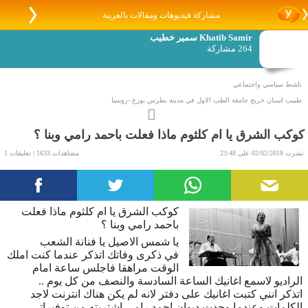
مشاركة فيديوهات ومقالات بالعربية
Khatib Samir سمير خطيب
264 مشاركة
ناشط سياسي واجتماعي
طبيب اسنان خريج جامعة الطب الاول في مدينة بطرس بورغ -روسيا
الاقامة - كفركنا
رئيس رابطة خريجي جامعات روسيا والاتحاد السوفياتي في فلسطين الداخل
كوكب الشرق يا ام كلثوم ماذا فعلت باحمد رامي وبنا ؟
عضو سكرتارية الجبهة الديمقراطية للسلام والمساواة
نشرت 02/02/2018 على 23:48
مشاهدات 1633 | تعليقات 1
الرئيس السابق لجمعية اطباء الاسنان العرب
كوكب الشرق يا ام كلثوم ماذا فعلت
باحمد رامي وبنا ؟
يا شمس الاصيل يا فنانة الشعب
في ذكرى وفاتك اتذكر عندما كنت املك
الوقت مراهقا فاجلس ساعة امام
الراديو لاسمع اغانيك الساعة السادسة والنصف من كل يوم ..
اتذكر انني كتبت اغانيك على دفتر لانه لم يكن هناك انترنت لاجد
الكلمات وعندما وجدت ديوان احمد رامي اشتريته من توفيراتي