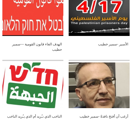
الأسير -سمير خطيب
الهدف الغاء قانون القومية ---سمير
حطيب
أرغب أن أفتحَ نافذةً -سمير خطيب
الناخب الذي نـُريد أم الذي يـُريد الناخب