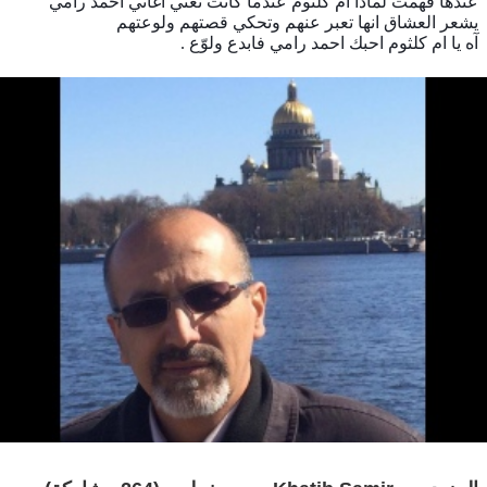
عندها فهمت لماذا ام كلثوم عندما كانت تغني اغاني احمد رامي
يشعر العشاق انها تعبر عنهم وتحكي قصتهم ولوعتهم
آه يا ام كلثوم احبك احمد رامي فابدع ولوّع .