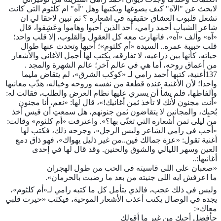
لابحث عن "الآه" كيف يصوغها ويكتبها وهل "آه" ام كلثوم التي كانت
تشعل قلبوب العشاق حقيقية في اشعاره ؟ ثم تبين لاحقا لي ان
شاعر الشباب أحمد رامي، أحد الذين أحبوا و
هاموا وعَشِقوا، قال
«آه» وألف «آه»، فانهارت معه كل العقول والقلوب، إلا قلب واحد؛
قلب حبيبة عمره.. السيدة «أم كلثوم»؛ أحبها وتحدث عنها طوال
حياته، كأنها بين ذراعيه، لا تفارقه، يكتب لها أجمل الأغاني والأشعار
من أعماق روحه، أما هي في عالم آخر؛ عالم الشهرة والمجد .
137أغنية، كتبها أحمد رامي لـ «كوكب الشرق»، لم يتقاض مليما
واحدا؛ لأن الأغنية عنده قطعة من نفسه وروحه وخياله، هذّب معانيها
وألفاظها، فلم يشأ أن يسري عليها نظام العرض والطلب، فقالت له:
«أنت مجنون لأنك لا تأخذ ثمن أغانيك!»، قال لها: «نعم، أنا مجنون
بُحبِك، والمجانين لا يتقاضون ثمن جنونهم، هل سمعتِ أن قيس أخذ
من ليلى ثمن أشعاره التي تغنّى بها؟». واعترفت «أم كلثوم» وقالت:
«أحب في رامي الشاعر وليس الرجل»، وجرحه ذلك، فكتب لها
أغنية تقول: «عزة جمالك فين..من غير ذليل يهواك»، فهو ذاق دمع
العين وسهر الليالي والشوق والحنين. وقد قال لها في إحدى
أغانيها:..
«صعبان على اللى قاسيته فى الحب من طول الهجران
ما اعرفش ايه اللى جنيته من بعد ما رضيت بالحرمان».
وليس في ذلك عجب، فالذي يتأمل كل ما كتبه رامي لـ«أم كلثوم»،
يجده في الوصال يكتب أعذب الأشعار الموحية، فيكتب «حيرت قلبي
معاك»:
حأفضل أحبك من غير ما أقولك