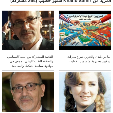
المزيد من Khatib Samir سمير خطيب
(264 مشاركة)
ما بين بايدن والحرير, صراع ممرات
القائمة المشتركة بين المبدأ السياسي
وتغيير مصير بقلم: سمير الخطيب
والصفقة التقنية: الوعي الجمعي في
مواجهة سياسة التفكيك والمقايضة