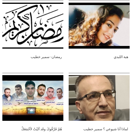
هبة اللبدي
رمضان- سمير خطيب
لماذا أنا شيوعي ؟ سمير خطيب
هُمْ فَرَّقُوكَ وقَد أتَيْتُ لأجْمَعَكْ