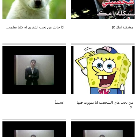
مشكلة امك :p
اذا خانك من تحب اشتري له كلبا يعلمه...
من بحب هاي الشخصية انا بمووت فيها
عجـبـاَ
:P