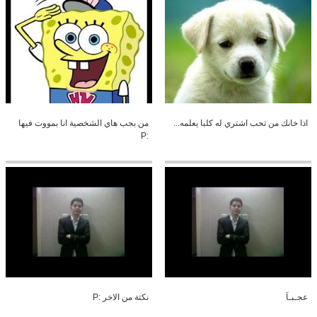
اذا خانك من تحب اشتري له كلبا يعلمه...
من بحب هاي الشخصية انا بمووت فيها
:P
عجـبـاَ
نكتة من الاخر :P