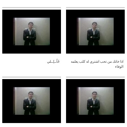
اذا خانك من تحب اشتري له كلب يعلمه
خًاُــ]ــلي
الوفاء