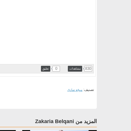
0
830
مشاهدات
تعليق
تصنيف:
موقع صادق
المزيد من Zakaria Belqani