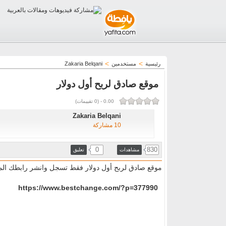
>
>
رئيسية
مستخدمين
Zakaria Belqani
موقع صادق لربح أول دولار
0.00
-
(
0
تقييمات)
Zakaria Belqani
10 مشاركة
0
830
مشاهدات
تعليق
موقع صادق لربح أول دولار فقط تسجل وانشر رابطك الم
https://www.bestchange.com/?p=377990