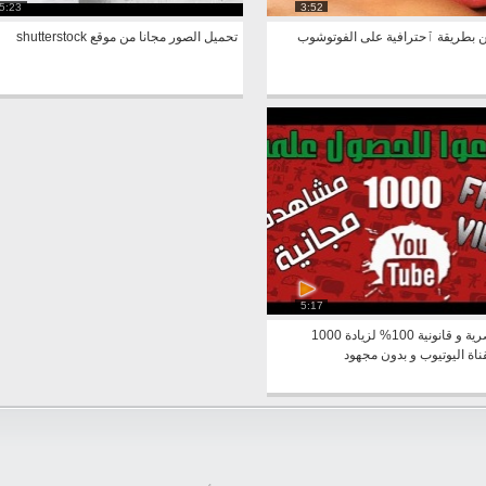
5:23
3:52
ين بطريقة ٱحترافية على الفوتوشوب
تحميل الصور مجانا من موقع shutterstock
5:17
طريقة حصرية و قانونية 100% لزيادة 1000
اة اليوتيوب و بدون مجهود