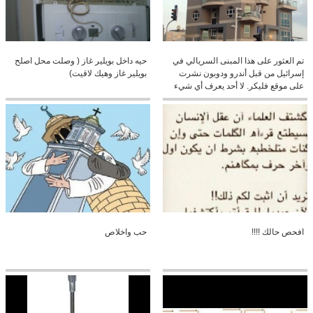
تم العثور على هذا المبنى السريالي في
حيه داخل بويلير غاز ( وصلت محل اصلح
إسرائيل من قبل أندرو ودوبون نشرت
بويلير غاز وهيك لاقيت)
على موقع فليكر. لا أحد يعرف أي شيء
عن هذا المبنى أو المهندس المعماري؟
كنا نحب أن تشارك أكثر من عملهم
افحص حالك !!!!
حب واخلاص