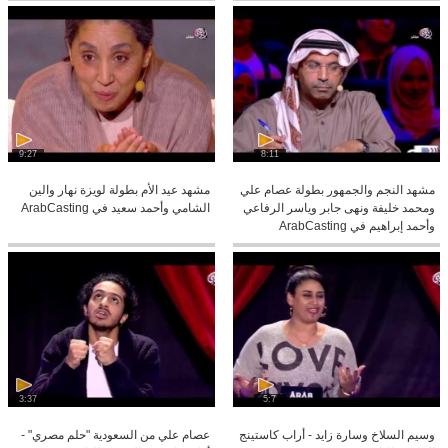
9:27
8:11
مشهد النجم والجمهور بطولة عصام علي
مشهد عيد الأم بطولة لويزة نهار والين
ومحمد خليفة ونهى جابر وياسر الرفاعي
الشامي وأحمد سعيد في ArabCasting
وأحمد إبراهيم في ArabCasting
3:37
5:7
وسيم السلاخ وسارة زايد - أراب كاستينج
عصام علي من السعودية "حلم مصري" -