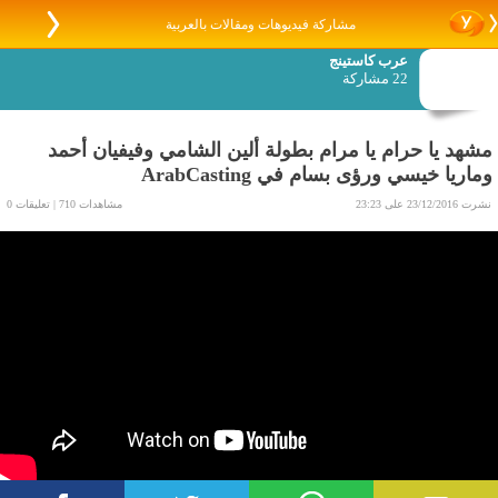
مشاركة فيديوهات ومقالات بالعربية
عرب كاستينج
22 مشاركة
مشهد يا حرام يا مرام بطولة ألين الشامي وفيفيان أحمد
وماريا خيسي ورؤى بسام في ArabCasting
نشرت 23/12/2016 على 23:23
مشاهدات 710 | تعليقات 0