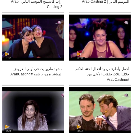
الموسم الثاني | Arab Casting 2
أراب كاستينج الموسم الثاني | Arab
Casting 2
8:37
0:50
أجمل وأطرف ردود أفعال لجنة الحكم
مشهد ماريونيت في أولى العروض
خلال الثلاث حلقات الأولى من
المباشرة من برنامج #ArabCasting
#ArabCasting
3:36
8:32