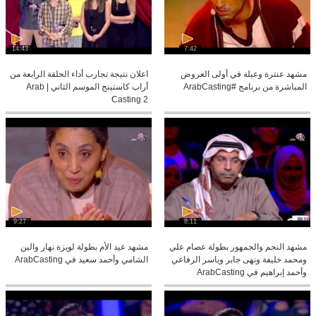
14:43
7:42
مشهد عنترة وعبلة في أولى العروض
اعلان نتيجة تجارب أداء الحلقة الرابعة من
المباشرة من برنامج #ArabCasting
أراب كاستينج الموسم الثاني | Arab
Casting 2
9:27
8:11
مشهد النجم والجمهور بطولة عصام علي
مشهد عيد الأم بطولة لويزة نهار والين
ومحمد خليفة ونهى جابر وياسر الرفاعي
الشامي وأحمد سعيد في ArabCasting
وأحمد إبراهيم في ArabCasting