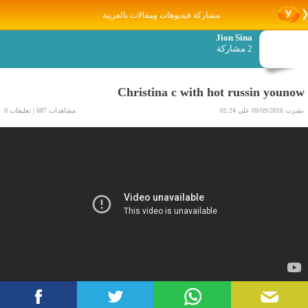
مشاركة فيديوهات ومقالات بالعربية
Jion Sina
2 مشاركة
Christina c with hot russin younow
نشرت 09/09/2016 على 01:24
مشاهدات 687 | تعليقات 0