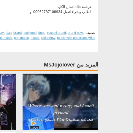
ترجمة خالد جمال الكايد
لطلب وشراء اتصل 00962787108934 او
تصنيف:
,
,
,
,
,
,
,
ay
alan
brand
feel good
does
russell brand
brand new
,
,
,
,
ck music
pop music
music
slideshow
music with onscreen lyrics
المزيد من MsJojolover
03:21