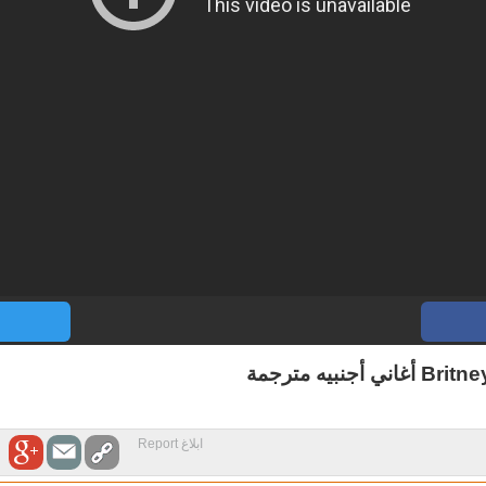
يه مترجمة
ابلاغ Report