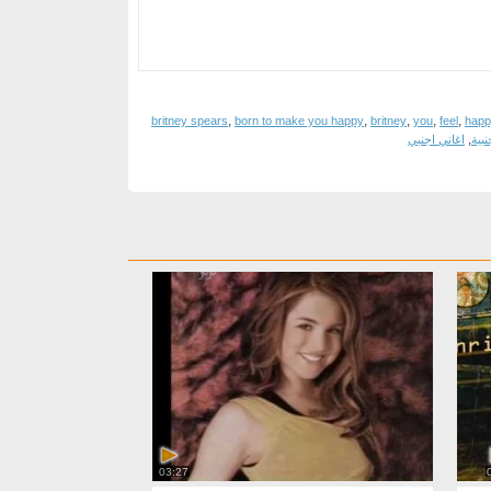
,
,
,
,
,
britney spears
born to make you happy
britney
you
feel
happ
,
بية
اغاني اجنبي
03:27