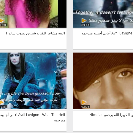
1:30
03:14
Avril أغاني أجنبيه مترجمة
اغنية مشاعر للفنانة شيرين بصوت ‏ساندرا‬
03:47
03:26
كوبرا الله يرحمو Nickolas
Avril Lavigne - What The Hell أغاني أجنبيه
مترجمة