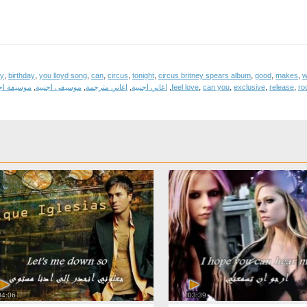
,
,
,
,
,
,
,
,
,
y
birthday
you lloyd song
can
circus
tonight
circus britney spears album
good
makes
w
,
,
,
,
,
,
,
,
ro
release
exclusive
can you
feel love
اغاني اجنبية
اغاني مترجمة
موسيقى اجنبية
موسيقة اجن
04:06
03:39