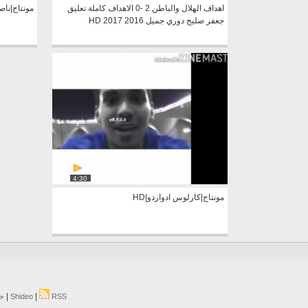
اهداف الهلال والباطن 2 -0 الاهداف كاملة تعليق
مونتاج|ناص
جعفر صليح دوري جميل 2016 2017 HD
4:30
مونتاج|كارلوس ادواردو|HD
|
|
RSS
Shideo
خر