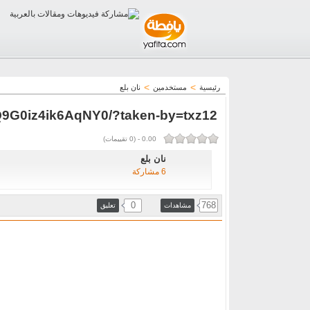
>
>
رئيسية
مستخدمين
نان بلع
9G0iz4ik6AqNY0/?taken-by=txz12
0.00
-
(
0
تقييمات)
نان بلع
6 مشاركة
0
768
مشاهدات
تعليق