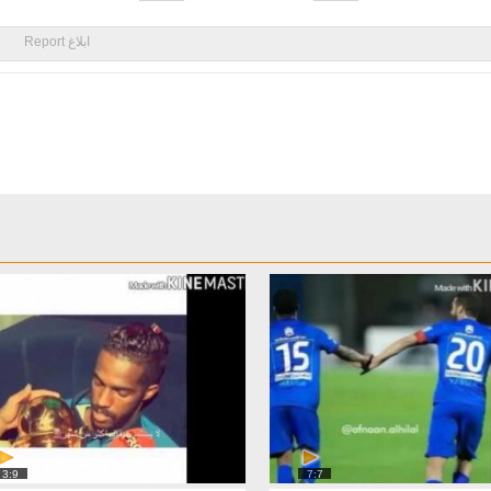
ابلاغ Report
3:9
7:7