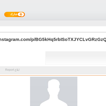
شارك
.instagram.com/p/BG5kHq5rbISoTXJYCLvGRzGzQ
ابلاغ Report