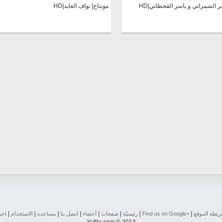
ر الشمراني و ياسر القحطاني|HD
مونتاج| نواف العابد|HD
|
|
|
|
|
|
|
|
يطة الموقع
Find us on ‪Google+‬‏
رئيسيّة
صفحات
أعضاء
اتصل بنا
مساعده
الاستخدام
اخب