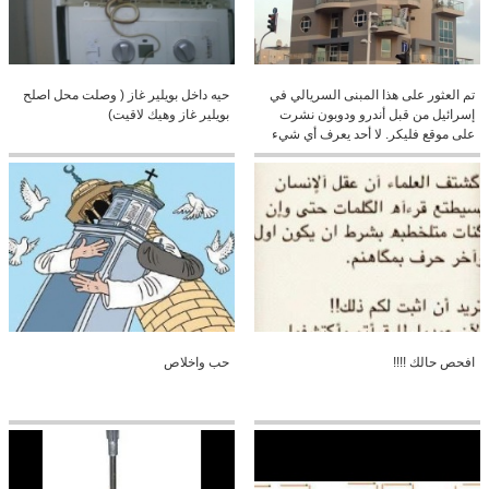
تم العثور على هذا المبنى السريالي في
حيه داخل بويلير غاز ( وصلت محل اصلح
إسرائيل من قبل أندرو ودوبون نشرت
بويلير غاز وهيك لاقيت)
على موقع فليكر. لا أحد يعرف أي شيء
عن هذا المبنى أو المهندس المعماري؟
كنا نحب أن تشارك أكثر من عملهم
افحص حالك !!!!
حب واخلاص