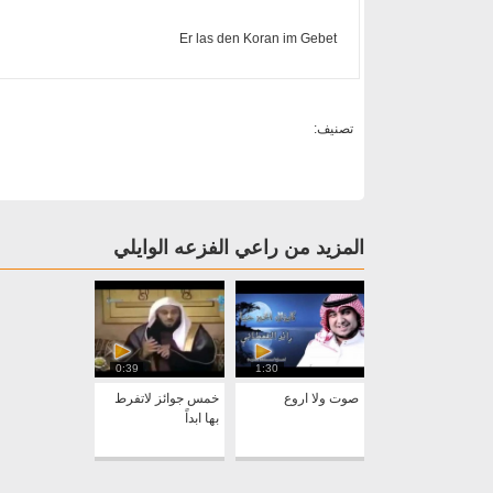
Er las den Koran im Gebet
تصنيف:
المزيد من راعي الفزعه الوايلي
0:39
1:30
صوت ولا اروع
خمس جوائز لاتفرط
بها ابداً