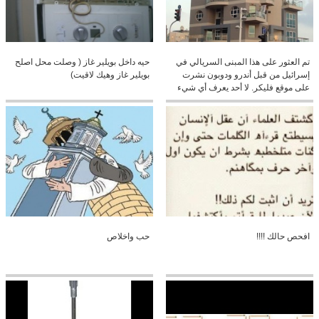
تم العثور على هذا المبنى السريالي في
حيه داخل بويلير غاز ( وصلت محل اصلح
إسرائيل من قبل أندرو ودوبون نشرت
بويلير غاز وهيك لاقيت)
على موقع فليكر. لا أحد يعرف أي شيء
عن هذا المبنى أو المهندس المعماري؟
كنا نحب أن تشارك أكثر من عملهم
افحص حالك !!!!
حب واخلاص