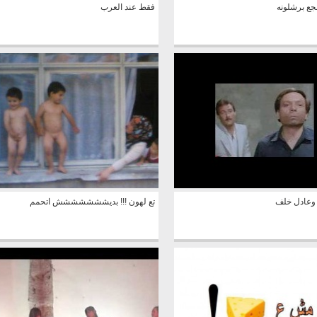
ع برشلونه
فقط عند العرب
 وعادل خلف
تع لهون !!! بديششششششش اتحمم