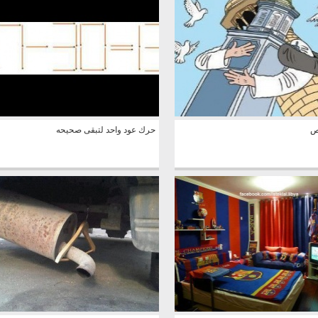
ص
حرك عود واحد لتبقى صحيحه