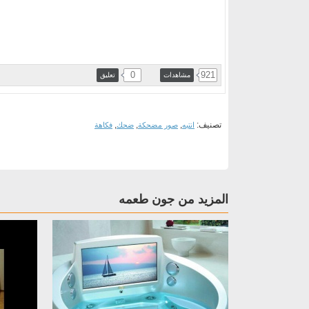
0
921
مشاهدات
تعليق
تصنيف:
,
,
,
انتبه
صور مضحكة
ضحك
فكاهة
المزيد من جون طعمه