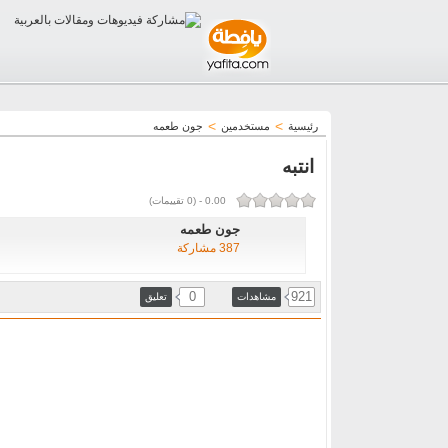
>
>
رئيسية
مستخدمين
جون طعمه
انتبه
0.00
-
(
0
تقييمات)
جون طعمه
387 مشاركة
0
921
مشاهدات
تعليق