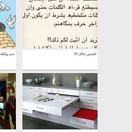
افحص حالك !!!!
حب واخلا