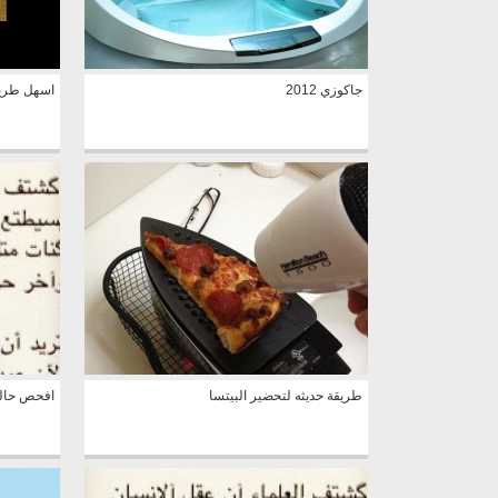
جاكوزي 2012
اسهل طري
طريقة حديثه لتحضير البيتسا
افحص حالك 