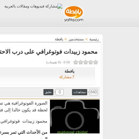
>
>
رئيسية
مستخدمين
يافطة
محمود زبيدات فوتوغرافي على درب الاح
0.00
-
(
0
تقييمات)
يافطة
7 مشاركة
0
840
مشاهدات
تعليق
الصورة الفوتوغرافية هي تس
لحظة قد يكون خالدا إلى فت
محمود زبيدات فوتوغرافي 16 عاما من مدينة سخني
من الأحداث التي تمر بسرعة