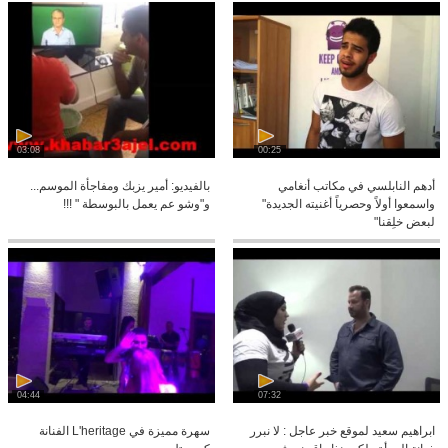
03:08
00:25
أدهم النابلسي في مكاتب أنغامي
بالفيديو: أمير يزبك ومفاجأة الموسم...
واسمعوا أولاً وحصرياً أغنيته الجديدة"
و"وشو عم يعمل بالبوسطة " !!!
لبعض خلِقنا"
04:44
07:32
ابراهيم سعيد لموقع خبر عاجل : لا نبرر
سهرة مميزة في L'heritage الفنانة