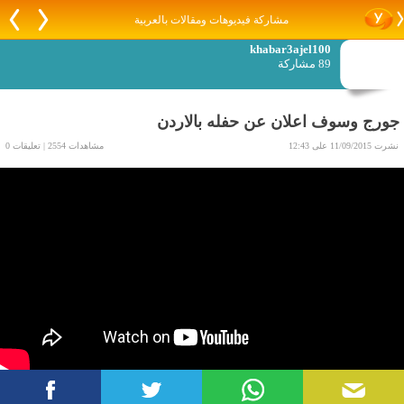
مشاركة فيديوهات ومقالات بالعربية
khabar3ajel100
89 مشاركة
جورج وسوف اعلان عن حفله بالاردن
نشرت 11/09/2015 على 12:43
مشاهدات 2554 | تعليقات 0