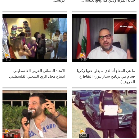
خيانة المرأة ولكن هذا واقع نعيشه ...
كريستل
1:17
6:26
ما هي المفاجأة الذي سيعلن عنها زكريا
الاتحاد النسائي العربي الفلسطيني
فحام في برنامج ستار نيوز ( النقاط ع
افتتاح محل الزي الشعبي الفلسطيني
الحروف )
48:58
00:11