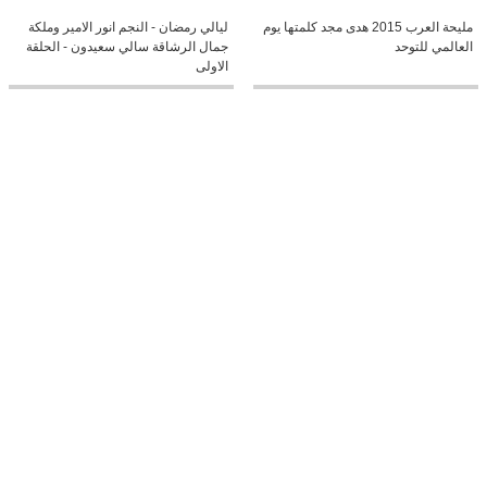
مليحة العرب 2015 هدى مجد كلمتها يوم
ليالي رمضان - النجم انور الامير وملكة
العالمي للتوحد
جمال الرشاقة سالي سعيدون - الحلقة
الاولى
0:19
02:13
فارس كرم في استراليا
جورج وسوف اعلان عن حفله بالاردن