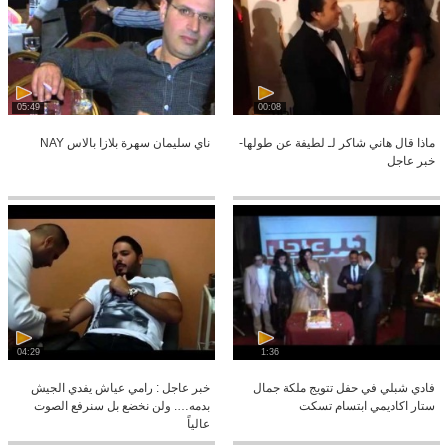
05:49
00:08
ماذا قال هاني شاكر لـ لطيفة عن طولها-
ناي سليمان سهرة بلازا بالاس NAY
خبر عاجل
04:29
1:36
فادي شبلي في حفل تتويج ملكة جمال
خبر عاجل : رامي عياش يفدي الجيش
ستار اكاديمي ابتسام تسكت
بدمه…. ولن نخضع بل سنرفع الصوت
عالياً