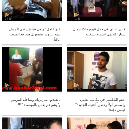
04:29
1:36
فادي شبلي في حفل تتويج ملكة جمال
خبر عاجل : رامي عياش يفدي الجيش
ستار اكاديمي ابتسام تسكت
بدمه…. ولن نخضع بل سنرفع الصوت
عالياً
03:08
00:25
أدهم النابلسي في مكاتب أنغامي
بالفيديو: أمير يزبك ومفاجأة الموسم...
واسمعوا أولاً وحصرياً أغنيته الجديدة"
و"وشو عم يعمل بالبوسطة " !!!
لبعض خلِقنا"