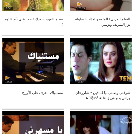
4:55
3:20:29
الفيلم العربي I المتعه والعذاب I بطولة
بعد ما اتعودت بعدك غصب عني (أم كلثوم
نور الشريف وبوسي
)
13:38
3:39
شوفتى وصلتى بيا لــ فين ~ شاروخان
مستنياك - عزف على الأورج
ورانى و بريتى زينتا ◄ŤḝṀő►