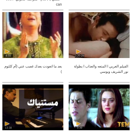
can
4:55
3:20:29
الفيلم العربي I المتعه والعذاب I بطولة
بعد ما اتعودت بعدك غصب عني (أم كلثوم
نور الشريف وبوسي
)
13:38
3:39