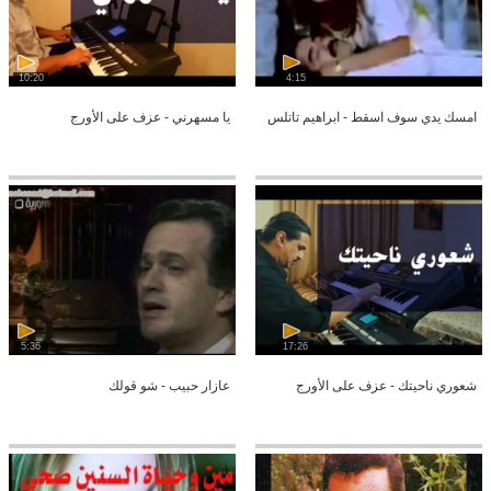
10:20
4:15
امسك يدي سوف اسقط - ابراهيم تاتلس
يا مسهرني - عزف على الأورج
5:36
17:26
شعوري ناحيتك - عزف على الأورج
عازار حبيب - شو قولك