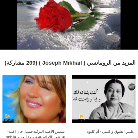
المزيد من الرومانسي ( ‏‎Joseph Mikhail )
(209 مشاركة)
05:44
4:7
غلبني الشوق و غلبني - أم كلثوم
شمس الاغنية التركية-سبيل جان اغنية-
=نلتقي بالاحلام-=مترجمة للعربي=sebıl