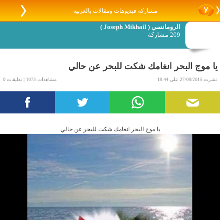
مشاركة فيديوهات ومقالات بالعربية
الرومانسي ( ‏‎Joseph Mikhail )
209 مشاركة
يا موج البحر انغامك شكت للبحر عن حالي
نشرت 27/08/2015 على 18:44
مشاهدات 1073 | تعليقات 0
يا موج البحر انغامك شكت للبحر عن حالي