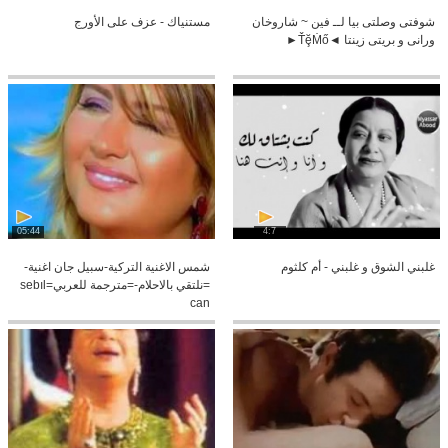
شوفتى وصلتى بيا لــ فين ~ شاروخان
مستنياك - عزف على الأورج
ورانى و بريتى زينتا ◄ŤḝṀő►
05:44
4:7
غلبني الشوق و غلبني - أم كلثوم
شمس الاغنية التركية-سبيل جان اغنية-
=نلتقي بالاحلام-=مترجمة للعربي=sebıl
can