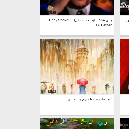
4:11
ق
هاني شاكر- لو بتحب (حفل) | Hany Shaker -
Law Betheb
9:56
عبدالحليم حافظ - يوم من عمري