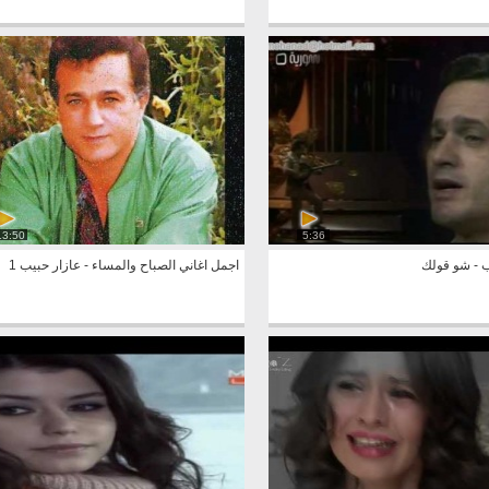
13:50
5:36
ب - شو قولك
اجمل اغاني الصباح والمساء - عازار حبيب 1