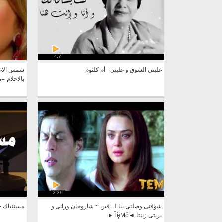
4:7
غلبني الشوق و غلبني - أم كلثوم
شمس الاغني
بالاحلام-=متر
3:39
شوفتى وصلتى بيا لــ فين ~ شاروخان ورانى و
مستنياك -
بريتى زينتا ◄ŤḝṀő►