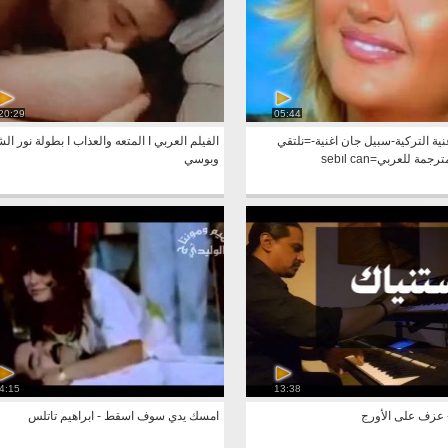
20:29
05:44
ة التركية-سبيل جان اغنية-=نلتقي
الفيلم العربي I المتعه والعذاب I بطو
جمة للعربي=sebıl can
وبوسي
4:15
13:38
 عزف على الأورج
امسك يدي سوف اسقط - ابراهيم تاتلس