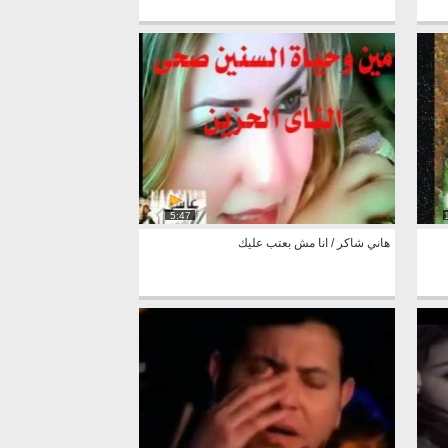
5:47
هاني شاكر / انا مش بعتب عليك