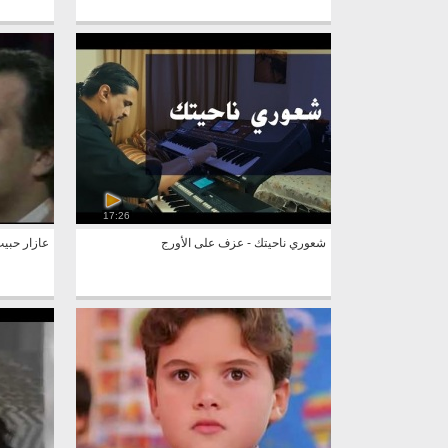
17:26
شعوري ناحيتك - عزف على الأورج
عازار حبي