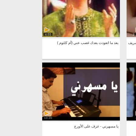
4:55
3:
لة نور الشريف
بعد ما اتعودت بعدك غصب عني (أم كلثوم )
10:20
يا مسهرني - عزف على الأورج