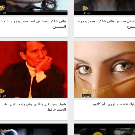
8:19
4:13
قيقي صحيح - هاني شاكر - سمر و مهند
هاني شاكر - سبتيني ليه - سمر و مهند - العش
منوع
المممنوع
5:19
0:12
نيك عشقت الهوى - ام كلثوم
شوف بقينا فين ياقلبى وهى راحت فين - عبد
الحليم حافظ