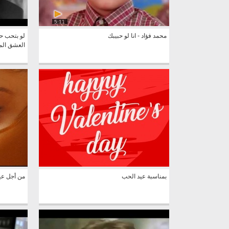
5:11
محمد فؤاد - انا لو حبيبك
لو بتحب ح
العشق الم
بمناسبة عيد الحب
من أجل عي