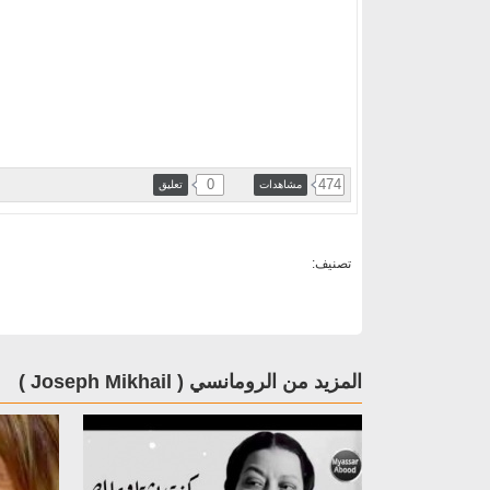
0
474
مشاهدات
تعليق
تصنيف:
المزيد من الرومانسي ( ‏‎Joseph Mikhail )