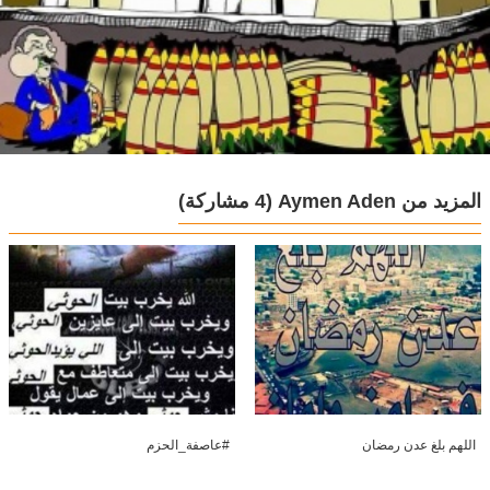
المزيد من Aymen Aden
(4 مشاركة)
اللهم بلغ عدن رمضان
‫#‏عاصفة_الحزم‬