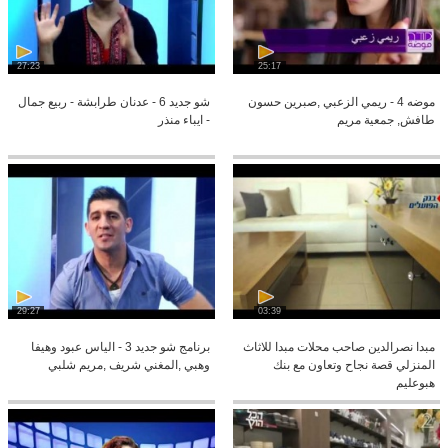
27:23
25:17
موضه 4 - ريمي الزعبي ,صبرين حسون
شو جديد 6 - عدنان طرابشة - ربيع جمال
طافش, جمعية مريم
- ايباء منذر
29:27
03:39
مبدا نصرالدين صاحب محلات مبدا للاثاث
برنامج شو جديد 3 - الياس عبود وهيفا
المنزلي قصة نجاح وتعاون مع بنك
وهبي ,المغني شريف ,مريم شلبي
هبوعليم