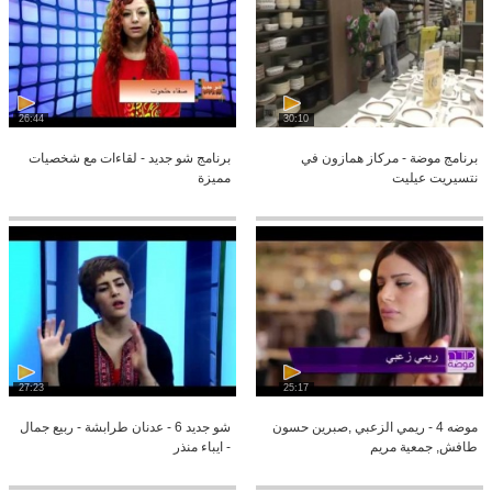
26:44
30:10
برنامج موضة - مركاز همازون في
برنامج شو جديد - لقاءات مع شخصيات
نتسيريت عيليت
مميزة
27:23
25:17
موضه 4 - ريمي الزعبي ,صبرين حسون
شو جديد 6 - عدنان طرابشة - ربيع جمال
طافش, جمعية مريم
- ايباء منذر