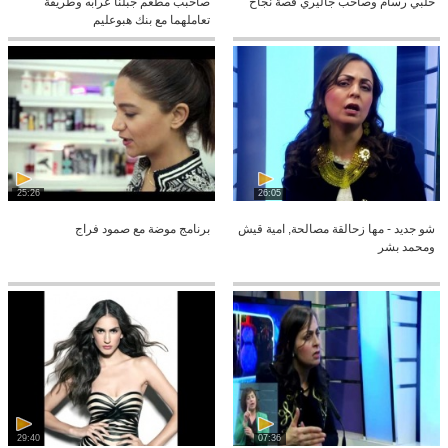
حلبي رسام وصاحب جاليري قصة نجاح
صاحبب مطعم جبلنا عرابه وطريقة
تعاملهما مع بنك هبوعليم
25:26
26:05
شو جديد - مها زحالقة مصالحة, امية قيش
برنامج موضة مع صمود فراج
ومحمد بشر
29:40
07:36