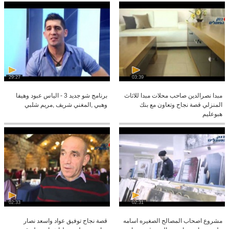
29:27
03:39
مبدا نصرالدين صاحب محلات مبدا للاثاث
برنامج شو جديد 3 - الياس عبود وهيفا
المنزلي قصة نجاح وتعاون مع بنك
وهبي ,المغني شريف ,مريم شلبي
هبوعليم
02:33
02:31
مشروع اصحاب المصالح الصغيره اسامه
قصة نجاح توفيق عواد واسعد نصار