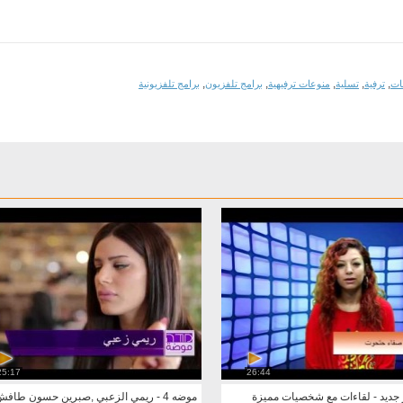
,
,
,
,
,
ات
ترفية
تسلية
منوعات ترفيهية
برامج تلفزيون
برامج تلفزيونية
25:17
26:44
 جديد - لقاءات مع شخصيات مميزة
موضه 4 - ريمي الزعبي ,صبرين حسون طافش