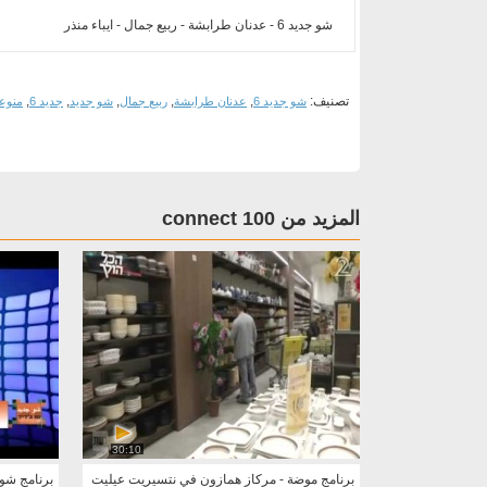
شو جديد 6 - عدنان طرابشة - ربيع جمال - ايباء منذر
تصنيف:
,
,
,
,
,
شو جديد 6
عدنان طرابشة
ربيع جمال
شو جديد
جديد 6
منوع
المزيد من connect 100
30:10
برنامج موضة - مركاز همازون في نتسيريت عيليت
برنامج شو