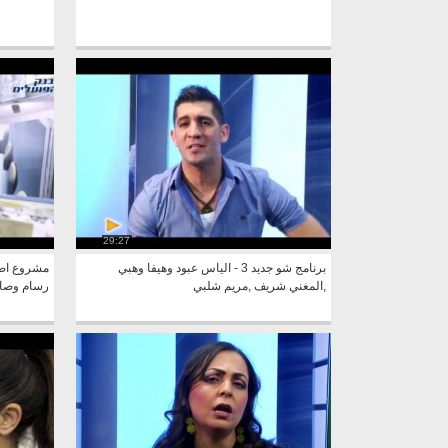
29:27
برنامج شو جديد 3 - الياس عبود وهيفا وهبي
مشروع اصح
,المغني شريف ,مريم شلبي
رسام وصا