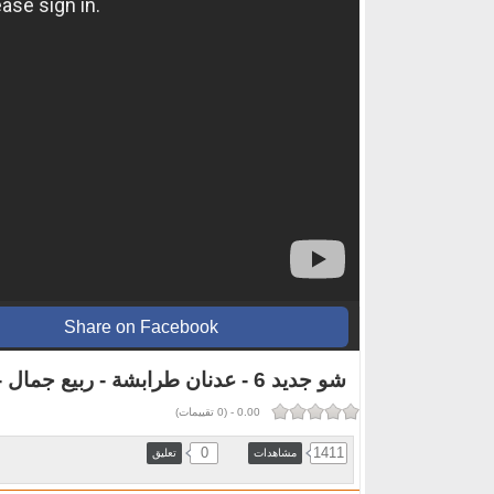
Share on Facebook
شو جديد 6 - عدنان طرابشة - ربيع جمال - ايباء منذر
0.00
-
(
0
تقييمات)
0
1411
مشاهدات
تعليق