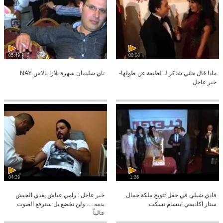
05:49
00:08
ماذا قال هاني شاكر لـ لطيفة عن طولها-
ناي سليمان سهرة بلازا بالاس NAY
خبر عاجل
04:29
1:36
فادي شبلي في حفل تتويج ملكة جمال
خبر عاجل : رامي عياش يفدي الجيش
ستار اكاديمي ابتسام تسكت
بدمه…. ولن نخضع بل سنرفع الصوت
عالياً