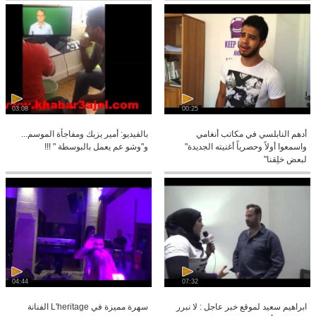
03:08
00:25
أدهم النابلسي في مكاتب أنغامي
بالفيديو: أمير يزبك ومفاجأة الموسم...
واسمعوا أولاً وحصرياً أغنيته الجديدة"
و"وشو عم يعمل بالبوسطة " !!!
لبعض خلِقنا"
04:44
07:32
ابراهيم سعيد لموقع خبر عاجل : لا نبرر
سهرة مميزة في L'heritage الفنانة