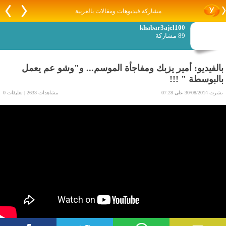
مشاركة فيديوهات ومقالات بالعربية
khabar3ajel100
89 مشاركة
بالفيديو: أمير يزبك ومفاجأة الموسم... و"وشو عم يعمل
بالبوسطة " !!!
نشرت 30/08/2014 على 07:28
مشاهدات 2633 | تعليقات 0