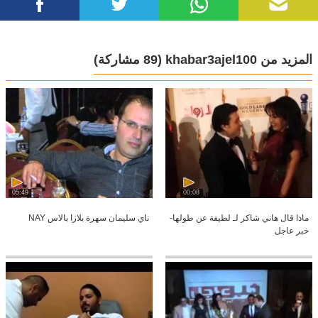
المزيد من khabar3ajel100
(89 مشاركة)
05:49
00:08
ماذا قال هاني شاكر لـ لطيفة عن طولها-
ناي سليمان سهرة بلازا بالاس NAY
خبر عاجل