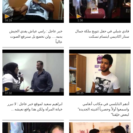
04:29
1:36
فادي شبلي في حفل تتويج ملكة جمال
خبر عاجل : رامي عياش يفدي الجيش
ستار اكاديمي ابتسام تسكت
بدمه…. ولن نخضع بل سنرفع الصوت
عالياً
07:32
00:25
أدهم النابلسي في مكاتب أنغامي
ابراهيم سعيد لموقع خبر عاجل : لا نبرر
واسمعوا أولاً وحصرياً أغنيته الجديدة"
خيانة المرأة ولكن هذا واقع نعيشه ...
لبعض خلِقنا"