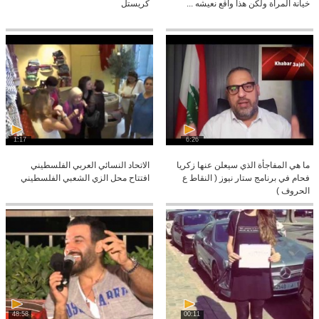
خيانة المرأة ولكن هذا واقع نعيشه ...
كريستل
1:17
6:26
ما هي المفاجأة الذي سيعلن عنها زكريا
الاتحاد النسائي العربي الفلسطيني
فحام في برنامج ستار نيوز ( النقاط ع
افتتاح محل الزي الشعبي الفلسطيني
الحروف )
48:58
00:11