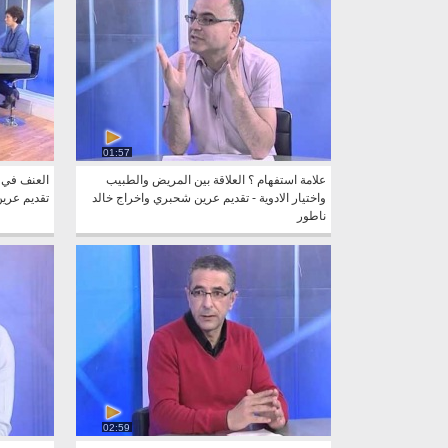
01:57
علامة استفهام ؟ العلاقة بين المريض والطبيب
العنف في ا
واختيار الادوية - تقديم عرين شحبري واخراج خالد
تقديم عري
ناطور
02:59