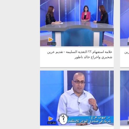
03:04
ين
علامة استفهام ؟؟ التغذية السليمة - تقديم عرين
شحبري واخراج خالد ناطور
02:44