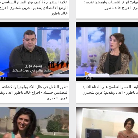
ام:: انواع التأمينات واهميتها تقديم :
علامة استفهام ؟؟ كيف يؤثر المناخ السياسي 
ي ,اخراج خالد ناطور
الوضع الاقتصادي ,تقديم : عرين شحبري, اخراج 
خالد ناطور
3:41
4:48
 - العسر التعلميّ على القناة الثانية -
تطور الطفل في ظل التكنوولوجيا وانكشافه
د ناطور - اعداد وتقديم: عرين شحبري
لمضامين جنسيّة - اخراج خالد ناطور اعداد وتق
عرين شحبري