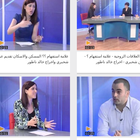
02:15
02:13
لعلاقات الزوجية - علامة استفهام ؟ -
علامة استفهام ؟؟ المسكن والاسكان تقديم عر
ن شحبري - اخراج خالد ناطور
شحبري واخراج خالد ناطور
03:51
02:25