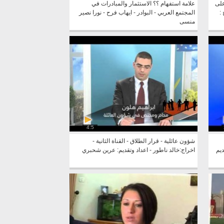
على
علامة استفهام ؟؟ الاستثمار والمبادرات في
:
المجتمع العربي - البوادر - ايهاب فرح - نورا نصير
منسى
4:5
شؤون عائلية - قرار الطلاق - القناة الثانية -
ديم
اخراج:خالد ناطور - اعداد وتقديم: عرين شحبري