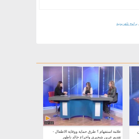
برامج تلفزيونية
02:02
ن
علامة استفهام ؟ طرق حماية ووقاية الاطفال -
تقديم عرين شحبري واخراج خالد ناطور