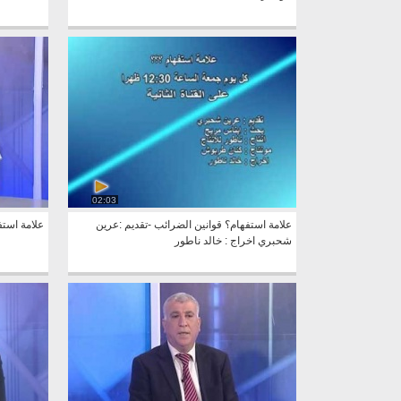
02:03
علامة استفهام؟ قوانين الضرائب -تقديم :عرين
علامة استف
شحبري اخراج : خالد ناطور