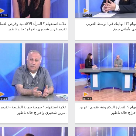
01:50
02:06
هام ؟؟ الهايتك في الوسط العربي -
علامة استفهام ؟ المرأة الاكادمية وفرص العمل
 وأماني بريق
تقديم عرين شحبري- اخراج : خالد ناطور
01:43
01:57
هام ؟ التجارة اللكترونية -تقديم : عرين
علامة استفهام ؟ جمعية حماية الطبيعة - تقديم
راج خالد ناطور
:عرين شحبري واخراج خالد ناطور