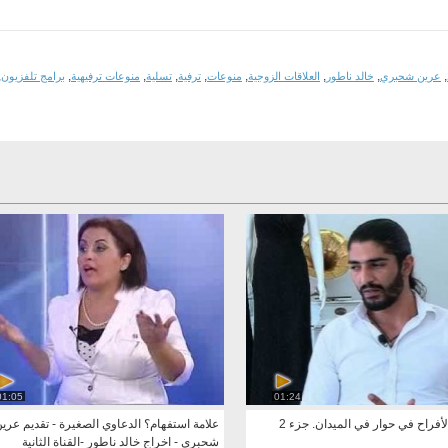
,
,
,
,
,
,
,
,
,
عرين شحبري
خالد ناطور
العلاقات الزوجية
منوعات
ترفية
تسلية
منوعات ترفيهية
برامج تلفزيون
01:05
01:24
أفراح في حوار في الميدان. جزء 2
علامة استفهام؟ الدعاوي الصغيرة - تقديم عري
شحبري - اخراج خالد ناطور -القناة الثانية