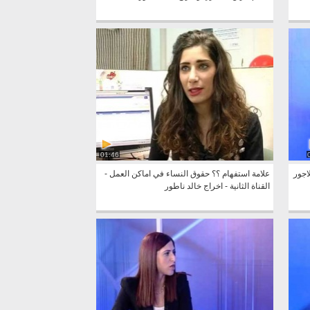
01:46
اجور
علامة استفهام ؟؟ حقوق النساء في اماكن العمل -
القناة الثانية - اخراج خالد ناطور