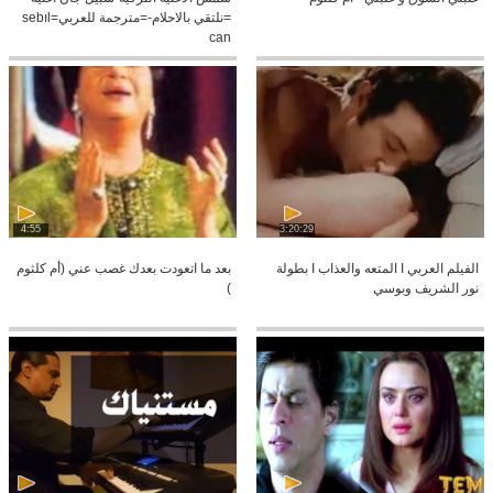
=نلتقي بالاحلام-=مترجمة للعربي=sebıl
can
4:55
3:20:29
الفيلم العربي I المتعه والعذاب I بطولة
بعد ما اتعودت بعدك غصب عني (أم كلثوم
نور الشريف وبوسي
)