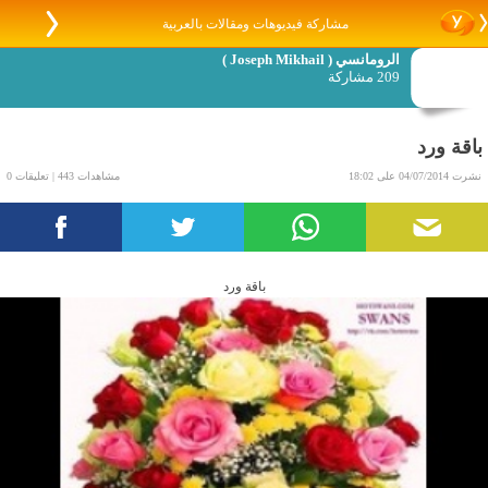
مشاركة فيديوهات ومقالات بالعربية
الرومانسي ( ‏‎Joseph Mikhail )
209 مشاركة
باقة ورد
نشرت 04/07/2014 على 18:02
مشاهدات 443 | تعليقات 0
باقة ورد