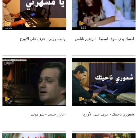
10:20
4:15
امسك يدي سوف اسقط - ابراهيم تاتلس
يا مسهرني - عزف على الأورج
5:36
17:26
شعوري ناحيتك - عزف على الأورج
عازار حبيب - شو قولك