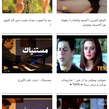
4:55
3:20:29
الفيلم العربي I المتعه والعذاب I بطولة
بعد ما اتعودت بعدك غصب عني (أم كلثوم
نور الشريف وبوسي
)
13:38
3:39
شوفتى وصلتى بيا لــ فين ~ شاروخان
مستنياك - عزف على الأورج
ورانى و بريتى زينتا ◄ŤḝṀő►