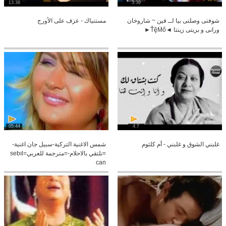
13:38
3:39
شوفتى وصلتى بيا لــ فين ~ شاروخان
مستنياك - عزف على الأورج
ورانى و بريتى زينتا ◄ŤḝṀő►
05:44
4:7
غلبني الشوق و غلبني - أم كلثوم
شمس الاغنية التركية-سبيل جان اغنية-
=نلتقي بالاحلام-=مترجمة للعربي=sebıl
can