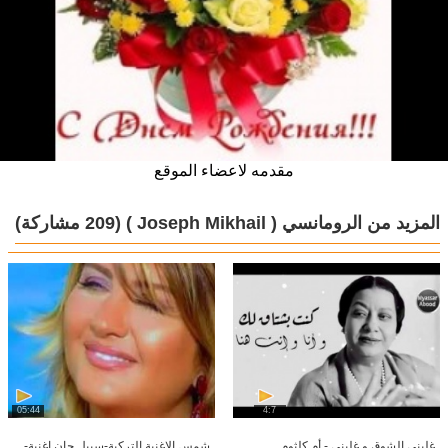
مقدمه لاعضاء الموقع
المزيد من الرومانسي ( ‏‎Joseph Mikhail )
(209 مشاركة)
05:44
4:7
غلبني الشوق و غلبني - أم كلثوم
شمس الاغنية التركية-سبيل جان اغنية-