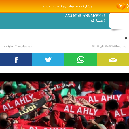
مشاركة فيديوهات ومقالات بالعربية
ÅÑå Mîđô ÅÑå MǾšhklå
1 مشاركة
♥
نشرت 02/07/2014 على 01:58
مشاهدات 784 | تعليقات 0