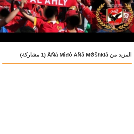
المزيد من ÅÑå Mîđô ÅÑå MǾšhklå
(1 مشاركة)