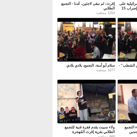
ائيلية على
إقرث: لم نبقى لاجئين، عُدنا - التجمع
المتظاهرين في سخنين - إضراب 15
الطلابي
1253
مشاهدة
01:31
00:48
ن الشطب" -
سلام أبو آمنة، التجمع، بلادي بلادي
1677
مشاهدة
04:12
00:13
 التجمع
ولاء سبيت يقدم فقرة فنية للتجمع
ندين
الطلابي بقرية إقرث المُهجرة
660
مشاهدة