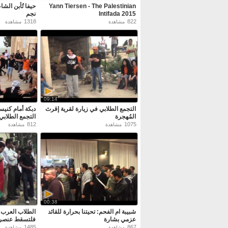
Yann Tiersen - The Palestinian
حيفا تُأبن الش
Intifada 2015
نجم
1318
822
مشاهدة
مشاهدة
09:14
التجمع الطلابي في زيارة لقرية إقرث
دبكة أمام كنيس
المُهجرة
التجمع الطلابي
812
1075
مشاهدة
مشاهدة
00:38
شبيبة ام الفحم: تحيتنا بحرارة للقائد
الطلاب العرب 
عزمي بشارة
فلتسقط عنصري
1485
867
مشاهدة
مشاهدة