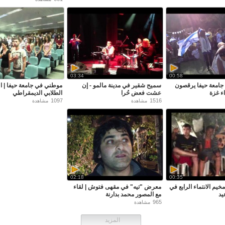
03:34
00:58
جامعة حيفا يرقصون
سميح شقير في مدينة مالمو - إن
موطني في جامعة حيفا | ا
ء غزة
عشت فعض حُرا
الطلابي الديمقراطي
1097
1516
مشاهدة
مشاهدة
02:18
00:35
مخيم الانتماء الرابع في
معرض "تيه" في مقهى فتوش | لقاء
يد
مع المصور محمد بدارنة
965
مشاهدة
المزيد