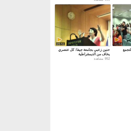
05:51
01:04
لتجمع
حنين زعبي بجامعة جيفا: كل عنصري
يخاف من الديمقراطية
952
مشاهدة