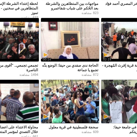
اعر المصري أحمد فؤاد
مواجهات بين المتظاهرين والشرطة
لحظة إعتداء الشرطة الإسر
بعد الحُكم على شباب شفاعمرو
تموز
823
مشاهدة
633
مشاهدة
00:14
02:14
ة قرية إقرث المُهجرة -
الحاجة ندى صفدي من حيفا: الوضع بدُّه
تجمعي تجمعي.. "أقوى م
تجمع يا جماعة
الناصرة
1494
872
مشاهدة
مشاهدة
01:20
02:48
في جامعة حيفا:
سحجة فلسطينية في قرية معلول
محاولة الاعتداء على اعضاء
تكم
خلال التصدي لمؤتمر المتج
609
مشاهدة
661
مشاهدة