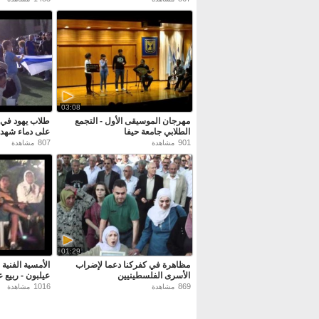
03:08
مهرجان الموسيقى الأول - التجمع
طلاب يهود في 
الطلابي جامعة حيفا
على دماء شهدا
807
901
مشاهدة
مشاهدة
01:29
مظاهرة في كفركنا دعما لإضراب
الأمسية الفنية 
الأسرى الفلسطينيين
عيلبون - ربيع ع
1016
869
مشاهدة
مشاهدة