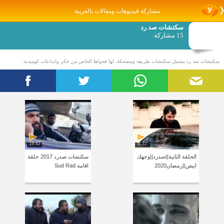
مشاركة فيديوهات ومقالات بالعربية
سكتشات صد رد
15 مشاركة
سكتشات صد رد يشمل سكتشات طريفة ومضحكة، لها فحواها الخاص من فكر وابداعات كوميدية.
18:42
6:22
الحلقة الثانية||صدرد||وجهك
سكتشات صدرد 2017 حلقة
ابيض||رمضان2020
اقامة Sud Rad