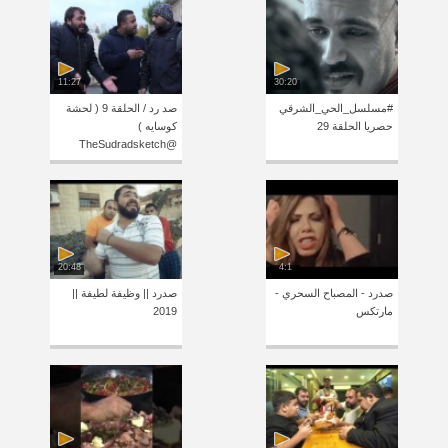
11:27
30:20
#مسلسل_الحي_الشرقي
صد رد / الحلقة 9 ( لحشة
حصريا الحلقة 29
كوسايه )
@TheSudradsketch
20:48
4:1
صدرد - المصباح السحري -
صدرد || وظيفة لطيفة ||
مارتكس
2019