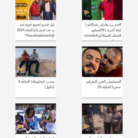
3:5
1:24
‏#صد_رد_هارلم _شيكاغو (
اول فيديو لجميع نجوم صد
ليفة الدرج ) #اكسبلور
رد بعد استرجاع القناة 2024
#ضحك #شيكاغو #comedy
@Thesudradsketch
#funny
14:5
34:13
#مسلسل_الحي_الشرقي
صد رد (مخلوطة) الحلقة 4
حصريا الحلقة 20
(جلول)
9:7
18:3