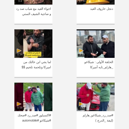
3:4
17:33
دنجل خاروف العيد
اجواء العيد مع شباب صد رد
و صاجية الشيف الستي
1:34
5:19
الحلقة الأولى : شيكاغو
لما يجي ابن خالتك من
_هارلم_تايه أميركا
اميركا وتلحمة تلحيم $$
0:58
1:43
#صد_رد_شيكاغو_هارلم
#اكسبلور #صد_رد #ضحك
(ليفة _الدرج )
#شيكاغو #automobile