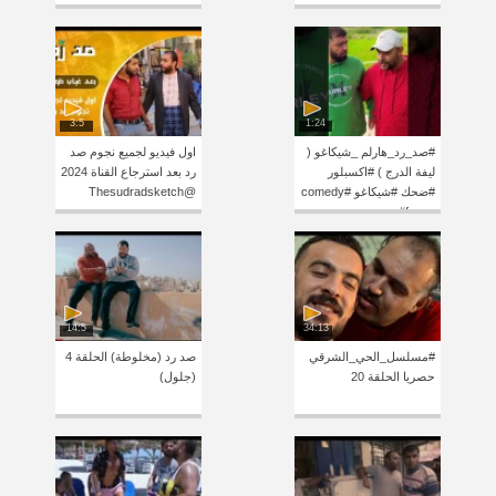
3:5
1:24
‏#صد_رد_هارلم _شيكاغو (
اول فيديو لجميع نجوم صد
ليفة الدرج ) #اكسبلور
رد بعد استرجاع القناة 2024
#ضحك #شيكاغو #comedy
@Thesudradsketch
#funny
14:5
34:13
#مسلسل_الحي_الشرقي
صد رد (مخلوطة) الحلقة 4
حصريا الحلقة 20
(جلول)