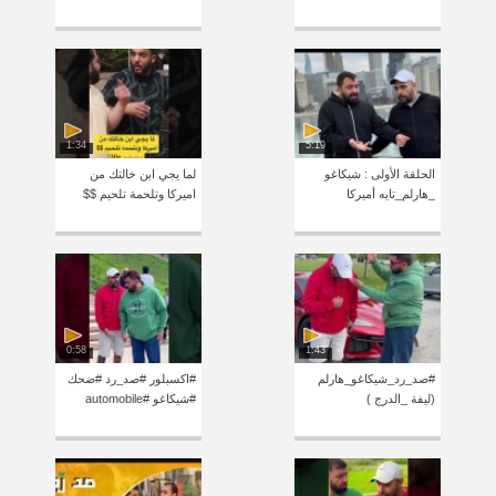
1:34
5:19
الحلقة الأولى : شيكاغو
لما يجي ابن خالتك من
_هارلم_تايه أميركا
اميركا وتلحمة تلحيم $$
0:58
1:43
#صد_رد_شيكاغو_هارلم
#اكسبلور #صد_رد #ضحك
(ليفة _الدرج )
#شيكاغو #automobile