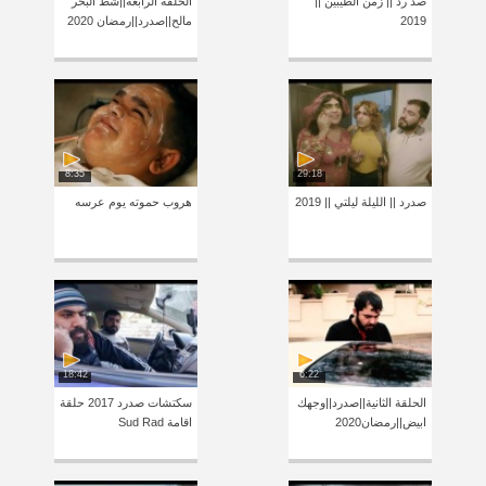
صد رد || زمن الطيبين ||
الحلقة الرابعة||شط البحر
2019
مالح||صدرد||رمضان 2020
8:35
29:18
صدرد || الليلة ليلتي || 2019
هروب حموته يوم عرسه
18:42
6:22
الحلقة الثانية||صدرد||وجهك
سكتشات صدرد 2017 حلقة
ابيض||رمضان2020
اقامة Sud Rad