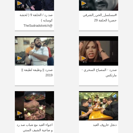
11:27
30:20
#مسلسل_الحي_الشرقي
صد رد / الحلقة 9 ( لحشة
حصريا الحلقة 29
كوسايه )
@TheSudradsketch
20:48
4:1
صدرد - المصباح السحري -
صدرد || وظيفة لطيفة ||
مارتكس
2019
3:4
17:33
دنجل خاروف العيد
اجواء العيد مع شباب صد رد
و صاجية الشيف الستي