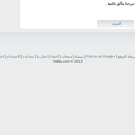
ديرحنا يتألق باغنية
المزيد
|
|
|
|
|
|
|
|
يطة الموقع
Find us on ‪Google+‬‏
رئيسيّة
صفحات
أعضاء
اتصل بنا
مساعده
الاستخدام
اخب
Yafita.com © 2013