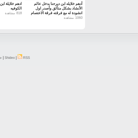
أدهم خلايله ابن ديرحنا يدخل عالم
ادهم خلايلة ابن 
الأنشاد بشكل متألق وأصدر اول
الكوفيه
انشودة له مع فرقته فرقة الاعتصام
818
مشاهدة
بعنوان مالنا مولى سوى الله
1060
مشاهدة
|
|
RSS
Shideo
خر